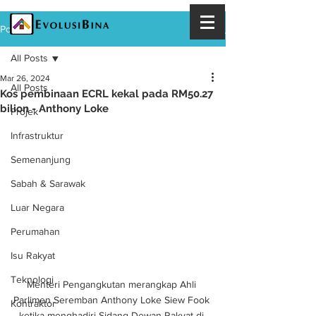
Post
All Posts
Mar 26, 2024
All Posts
Kos pembinaan ECRL kekal pada RM50.27
bilion - Anthony Loke
Projek
Infrastruktur
Semenanjung
Sabah & Sarawak
Luar Negara
Perumahan
Isu Rakyat
Teknologi
Menteri Pengangkutan merangkap Ahli 
Parlimen Seremban Anthony Loke Siew Fook 
Kontraktor
ketika menghadiri Sidang Dewan Rakyat di 