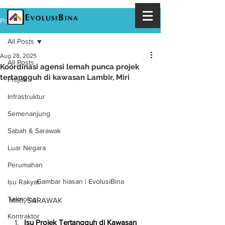
Post
All Posts
Aug 28, 2025
All Posts
Koordinasi agensi lemah punca projek
tertangguh di kawasan Lambir, Miri
Projek
Infrastruktur
Semenanjung
Sabah & Sarawak
Luar Negara
Perumahan
Gambar hiasan | EvolusiBina
Isu Rakyat
Teknologi
MIRI, SARAWAK
Kontraktor
Isu Projek Tertangguh di Kawasan 