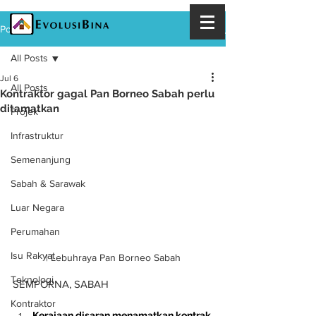
Post
All Posts
Jul 6
All Posts
Kontraktor gagal Pan Borneo Sabah perlu
ditamatkan
Projek
Infrastruktur
Semenanjung
Sabah & Sarawak
Luar Negara
Perumahan
Isu Rakyat
| Lebuhraya Pan Borneo Sabah
Teknologi
SEMPORNA, SABAH
Kontraktor
Kerajaan disaran menamatkan kontrak 