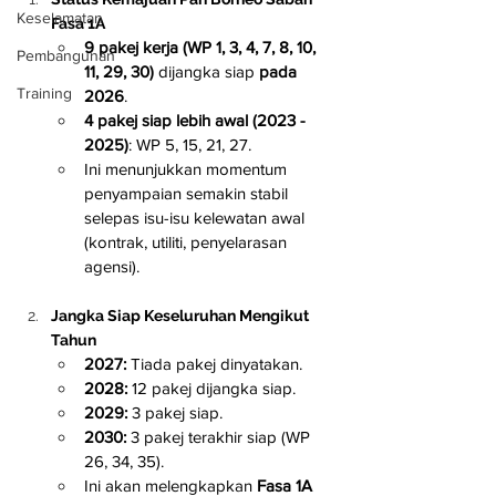
Keselamatan
Fasa 1A
9 pakej kerja (WP 1, 3, 4, 7, 8, 10, 
Pembangunan
11, 29, 30)
 dijangka siap 
pada 
Training
2026
.
4 pakej siap lebih awal (2023 - 
2025)
: WP 5, 15, 21, 27.
Ini menunjukkan momentum 
penyampaian semakin stabil 
selepas isu-isu kelewatan awal 
(kontrak, utiliti, penyelarasan 
agensi).
Jangka Siap Keseluruhan Mengikut 
Tahun
2027:
 Tiada pakej dinyatakan.
2028:
 12 pakej dijangka siap.
2029:
 3 pakej siap.
2030:
 3 pakej terakhir siap (WP 
26, 34, 35).
Ini akan melengkapkan 
Fasa 1A 