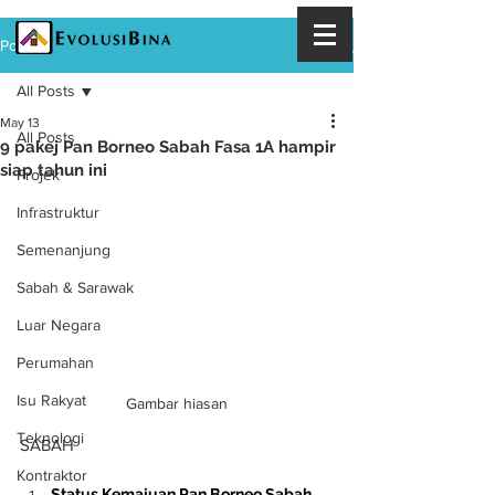
Post
All Posts
May 13
All Posts
9 pakej Pan Borneo Sabah Fasa 1A hampir
siap tahun ini
Projek
Infrastruktur
Semenanjung
Sabah & Sarawak
Luar Negara
Perumahan
Isu Rakyat
Gambar hiasan
Teknologi
SABAH
Kontraktor
Status Kemajuan Pan Borneo Sabah 