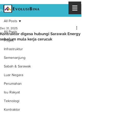
Post
All Posts
Dec 31, 2025
All Posts
Kontraktor digesa hubungi Sarawak Energy
sebelum mula kerja cerucuk
Projek
Infrastruktur
Semenanjung
Sabah & Sarawak
Luar Negara
Perumahan
Isu Rakyat
Teknologi
Kontraktor