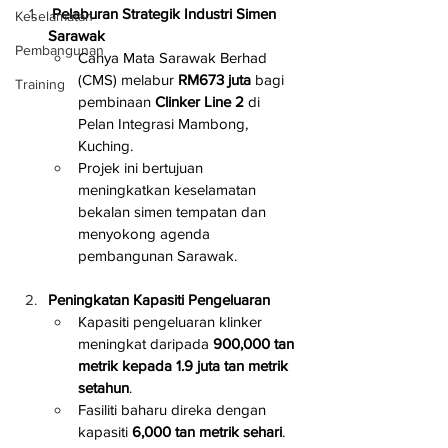
 Pelaburan Strategik Industri Simen 
Keselamatan
Sarawak
Pembangunan
Cahya Mata Sarawak Berhad 
(CMS) melabur 
RM673 juta
 bagi 
Training
pembinaan 
Clinker Line 2
 di 
Pelan Integrasi Mambong, 
Kuching.
Projek ini bertujuan 
meningkatkan keselamatan 
bekalan simen tempatan dan 
menyokong agenda 
pembangunan Sarawak.
Peningkatan Kapasiti Pengeluaran
Kapasiti pengeluaran klinker 
meningkat daripada 
900,000 tan 
metrik kepada 1.9 juta tan metrik 
setahun
.
Fasiliti baharu direka dengan 
kapasiti 
6,000 tan metrik sehari
.