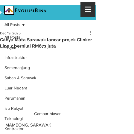
Post
All Posts
Dec 19, 2025
All Posts
Cahya Mata Sarawak lancar projek Clinker
Line 2 bernilai RM673 juta
Projek
Infrastruktur
Semenanjung
Sabah & Sarawak
Luar Negara
Perumahan
Isu Rakyat
Gambar hiasan
Teknologi
MAMBONG, SARAWAK
Kontraktor