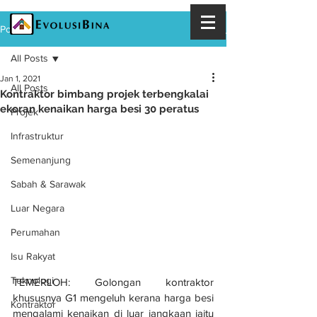
Post
All Posts
Jan 1, 2021
All Posts
Kontraktor bimbang projek terbengkalai
ekoran kenaikan harga besi 30 peratus
Projek
Infrastruktur
Semenanjung
Sabah & Sarawak
Luar Negara
Perumahan
Isu Rakyat
Teknologi
TEMERLOH: Golongan kontraktor 
khususnya G1 mengeluh kerana harga besi 
Kontraktor
mengalami kenaikan di luar jangkaan iaitu 