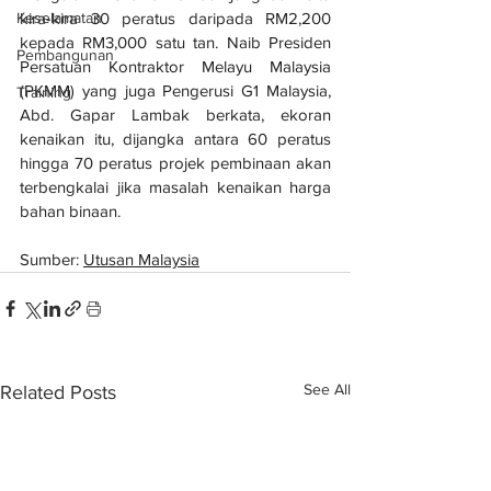
kira-kira 30 peratus daripada RM2,200 
Keselamatan
kepada RM3,000 satu tan. Naib Presiden 
Pembangunan
Persatuan Kontraktor Melayu Malaysia 
(PKMM) yang juga Pengerusi G1 Malaysia, 
Training
Abd. Gapar Lambak berkata, ekoran 
kenaikan itu, dijangka antara 60 peratus 
hingga 70 peratus projek pembinaan akan 
terbengkalai jika masalah kenaikan harga 
bahan binaan.
Sumber: 
Utusan Malaysia
See All
Related Posts