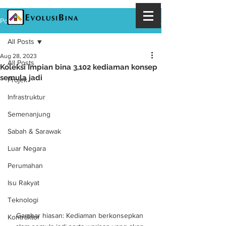
Post
All Posts
Aug 28, 2023
All Posts
Koleksi Impian bina 3,102 kediaman konsep
semula jadi
Projek
Infrastruktur
Semenanjung
Sabah & Sarawak
Luar Negara
Perumahan
Isu Rakyat
Teknologi
Gambar hiasan: Kediaman berkonsepkan 
Kontraktor