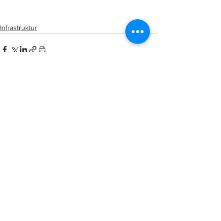
MyJalan
Infrastruktur
See All
Related Posts