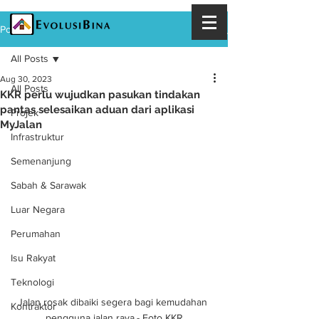
Post
All Posts
Aug 30, 2023
All Posts
KKR perlu wujudkan pasukan tindakan
pantas selesaikan aduan dari aplikasi
Projek
MyJalan
Infrastruktur
Semenanjung
Sabah & Sarawak
Luar Negara
Perumahan
Isu Rakyat
Teknologi
Jalan rosak dibaiki segera bagi kemudahan 
Kontraktor
pengguna jalan raya.- Foto KKR