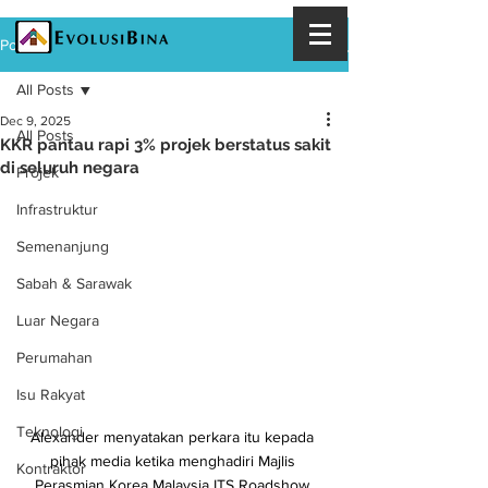
Post
All Posts
Dec 9, 2025
All Posts
KKR pantau rapi 3% projek berstatus sakit
di seluruh negara
Projek
Infrastruktur
Semenanjung
Sabah & Sarawak
Luar Negara
Perumahan
Isu Rakyat
Teknologi
Alexander menyatakan perkara itu kepada 
pihak media ketika menghadiri Majlis 
Kontraktor
Perasmian Korea Malaysia ITS Roadshow 