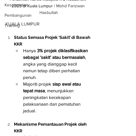
Keselamatan
2025 di Kuala Lumpur 
| Mohd Farizwan 
Hasbullah
Pembangunan
KUALA LUMPUR
Training
Status Semasa Projek ‘Sakit’ di Bawah 
KKR
Hanya 
3% projek diklasifikasikan 
sebagai ‘sakit’ atau bermasalah
, 
angka yang dianggap kecil 
namun tetap diberi perhatian 
penuh.
Majoriti projek 
siap awal atau 
tepat masa
, menunjukkan 
peningkatan kecekapan 
pelaksanaan dan pematuhan 
jadual.
Mekanisme Pemantauan Projek oleh 
KKR