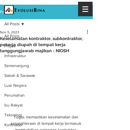
Post
All Posts
Nov 5, 2023
All Posts
Keselamatan kontraktor, subkontraktor,
pekerja diupah di tempat kerja
Projek
tanggungjawab majikan - NIOSH
Infrastruktur
Semenanjung
Sabah & Sarawak
Luar Negara
Perumahan
Isu Rakyat
Teknologi
Tugas memastikan keselamatan dan 
kesejahteraan di tempat kerja termasuk 
Kontraktor
membabitkan golongan kontraktor, 