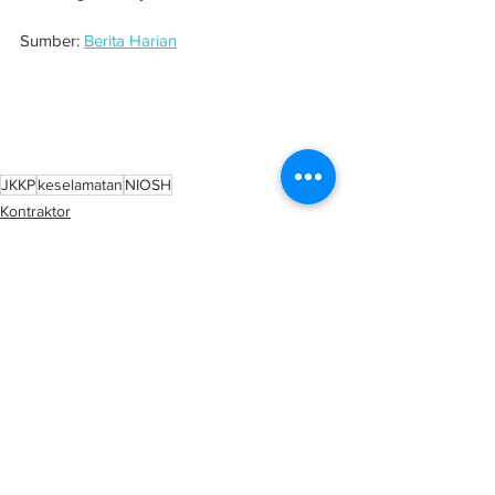
Sumber: 
Berita Harian
Keselamatan kontraktor, subkontraktor, 
pekerja diupah di tempat kerja 
tanggungjawab majikan - NIOSH
JKKP
keselamatan
NIOSH
Kontraktor
See All
Related Posts