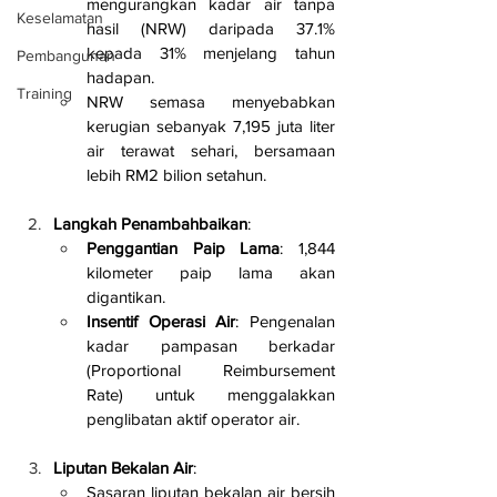
mengurangkan kadar air tanpa 
Keselamatan
hasil (NRW) daripada 37.1% 
kepada 31% menjelang tahun 
Pembangunan
hadapan.
Training
NRW semasa menyebabkan 
kerugian sebanyak 7,195 juta liter 
air terawat sehari, bersamaan 
lebih RM2 bilion setahun.
Langkah Penambahbaikan
:
Penggantian Paip Lama
: 1,844 
kilometer paip lama akan 
digantikan.
Insentif Operasi Air
: Pengenalan 
kadar pampasan berkadar 
(Proportional Reimbursement 
Rate) untuk menggalakkan 
penglibatan aktif operator air.
Liputan Bekalan Air
:
Sasaran liputan bekalan air bersih 