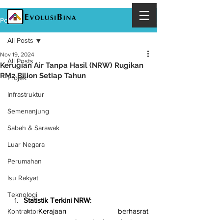
Post
All Posts
Nov 19, 2024
All Posts
Kerugian Air Tanpa Hasil (NRW) Rugikan
RM2 Bilion Setiap Tahun
Projek
Infrastruktur
Semenanjung
Sabah & Sarawak
Luar Negara
Perumahan
Isu Rakyat
Teknologi
Statistik Terkini NRW
:
Kerajaan berhasrat 
Kontraktor