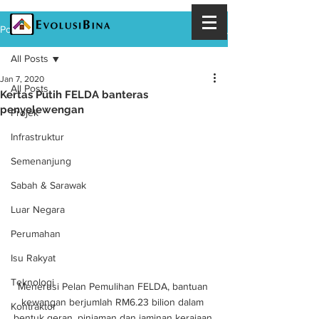
Post
All Posts
Jan 7, 2020
All Posts
Kertas Putih FELDA banteras
penyelewengan
Projek
Infrastruktur
Semenanjung
Sabah & Sarawak
Luar Negara
Perumahan
Isu Rakyat
Teknologi
Menerusi Pelan Pemulihan FELDA, bantuan 
kewangan berjumlah RM6.23 bilion dalam 
Kontraktor
bentuk geran, pinjaman dan jaminan kerajaan 