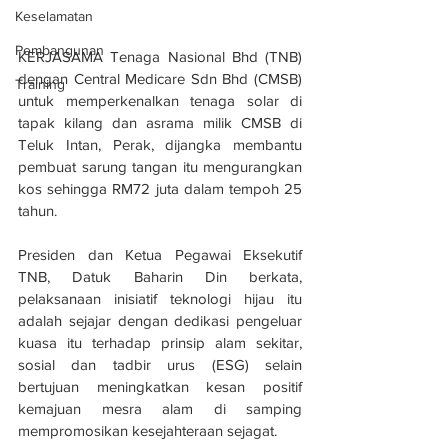
Keselamatan
Pembangunan
KERJASAMA Tenaga Nasional Bhd (TNB) 
dengan Central Medicare Sdn Bhd (CMSB) 
Training
untuk memperkenalkan tenaga solar di 
tapak kilang dan asrama milik CMSB di 
Teluk Intan, Perak, dijangka membantu 
pembuat sarung tangan itu mengurangkan 
kos sehingga RM72 juta dalam tempoh 25 
tahun.
Presiden dan Ketua Pegawai Eksekutif 
TNB, Datuk Baharin Din berkata, 
pelaksanaan inisiatif teknologi hijau itu 
adalah sejajar dengan dedikasi pengeluar 
kuasa itu terhadap prinsip alam sekitar, 
sosial dan tadbir urus (ESG) selain 
bertujuan meningkatkan kesan positif 
kemajuan mesra alam di samping 
mempromosikan kesejahteraan sejagat.