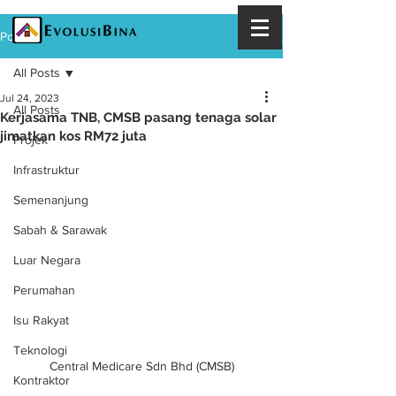
Post
All Posts
Jul 24, 2023
All Posts
Kerjasama TNB, CMSB pasang tenaga solar
jimatkan kos RM72 juta
Projek
Infrastruktur
Semenanjung
Sabah & Sarawak
Luar Negara
Perumahan
Isu Rakyat
Teknologi
Central Medicare Sdn Bhd (CMSB)
Kontraktor