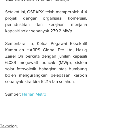
Setakat ini, GSPARX telah memperoleh 414 
projek dengan organisasi komersial, 
perindustrian dan kerajaan, menjana 
kapasiti solar sebanyak 279.2 MWp.
Sementara itu, Ketua Pegawai Eksekutif 
Kumpulan HARPS Global Pte Ltd, Haziq 
Zairel Oh berkata dengan jumlah kapasiti 
6.039 megawatt puncak (MWp), sistem 
solar fotovoltaik bahagian atas bumbung 
boleh mengurangkan pelepasan karbon 
sebanyak kira-kira 5,215 tan setahun.
Sumber: 
Harian Metro
Kerjasama TNB, CMSB pasang tenaga 
solar jimatkan kos RM72 juta
Teknologi