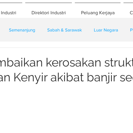
 Industri
Direktori Industri
Peluang Kerjaya
C
Semenanjung
Sabah & Sarawak
Luar Negara
P
eselamatan
Pembangunan
Training
mbaikan kerosakan struk
 Kenyir akibat banjir s