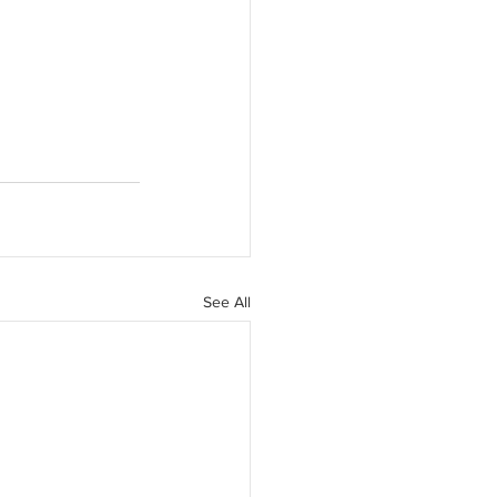
uat
See All