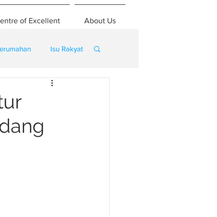
entre of Excellent
About Us
erumahan
Isu Rakyat
tur
edang