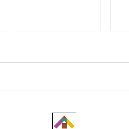
Sultan Terengganu rasmi
Tere
jambatan ikonik Pulau Poh
pemb
di Tasik Kenyir
solar