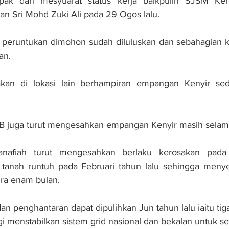
apak dan mesyuarat status kerja baikpulih SJSM Ken
an Sri Mohd Zuki Ali pada 29 Ogos lalu.
ah peruntukan dimohon sudah diluluskan dan sebahagian k
an.
kan di lokasi lain berhampiran empangan Kenyir seda
NB juga turut mengesahkan empangan Kenyir masih selam
anafiah turut mengesahkan berlaku kerosakan pada 
 tanah runtuh pada Februari tahun lalu sehingga menye
kira enam bulan.
n penghantaran dapat dipulihkan Jun tahun lalu iaitu tiga
i menstabilkan sistem grid nasional dan bekalan untuk se