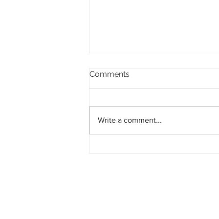
Comments
Write a comment...
Wujudkan Jawatankuasa
Keselamatan Empangan
pantau tahap keselamatan