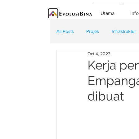
Utama
Info
All Posts
Projek
Infrastruktur
Oct 4, 2023
Teknologi
Kontraktor
K
Kerja pe
Empangan
dibuat