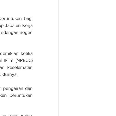
runtukan bagi 
p Jabatan Kerja 
Undangan negeri 
emikian ketika 
 Iklim (NRECC) 
n keselamatan 
ukturnya.
r pengairan dan 
kan peruntukan 