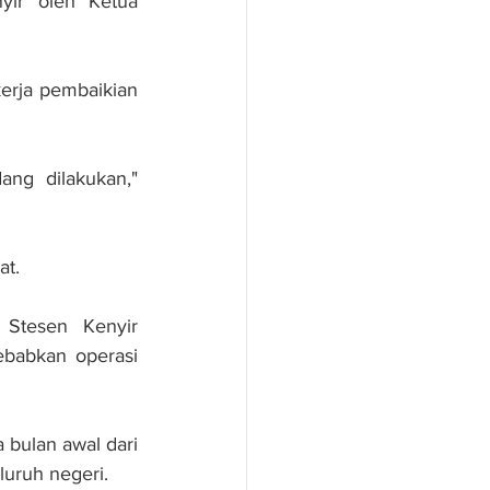
yir oleh Ketua 
erja pembaikian 
ng dilakukan," 
at.
Stesen Kenyir 
babkan operasi 
 bulan awal dari 
luruh negeri.