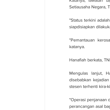
Katanya, lawatan t
Setiausaha Negara, T
"Status terkini adal
siapdisiapkan dilakuk
"Pemantauan kerosa
katanya.
Hanafiah berkata, T
Mengulas lanjut, H
disebabkan kejadian
stesen terhenti kira-
"Operasi penjanaan da
perancangan asal bag