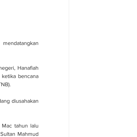
 mendatangkan 
egeri, Hanafiah 
 ketika bencana 
TNB).
dang diusahakan 
Mac tahun lalu 
 Sultan Mahmud 