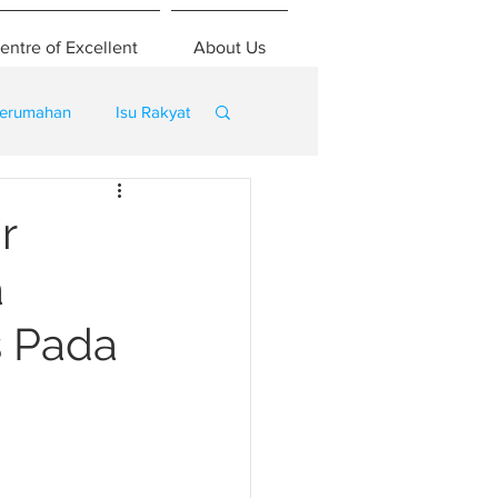
entre of Excellent
About Us
erumahan
Isu Rakyat
r
a
s Pada