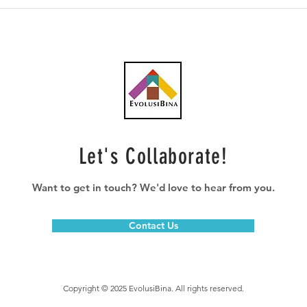
Malaysia capai status
Kerj
negara maju dalam tempoh
swas
5-8 tahun - EMIR Research
infr
Let's Collaborate!
Want to get in touch? We'd love to hear from you.
Contact Us
Copyright © 2025 EvolusiBina. All rights reserved.