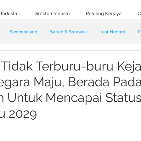
 Industri
Direktori Industri
Peluang Kerjaya
C
Semenanjung
Sabah & Sarawak
Luar Negara
P
eselamatan
Pembangunan
Training
 Tidak Terburu-buru Keja
egara Maju, Berada Pad
 Untuk Mencapai Statu
u 2029