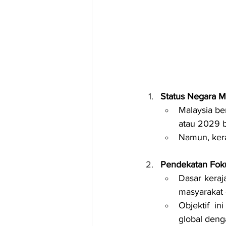
Status Negara 
Malaysia be
atau 2029 
Namun, kera
Pendekatan Foku
Dasar keraj
masyarakat 
Objektif i
global denga