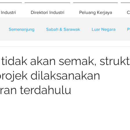
 Industri
Direktori Industri
Peluang Kerjaya
C
Semenanjung
Sabah & Sarawak
Luar Negara
P
eselamatan
Pembangunan
Training
 tidak akan semak, strukt
rojek dilaksanakan
ran terdahulu