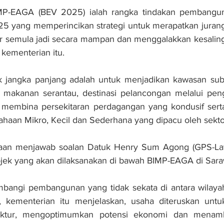
P-EAGA (BEV 2025) ialah rangka tindakan pembangu
25 yang memperincikan strategi untuk merapatkan juran
 semula jadi secara mampan dan menggalakkan kesalin
 kementerian itu.
gik jangka panjang adalah untuk menjadikan kawasan sub
makanan serantau, destinasi pelancongan melalui pen
 membina persekitaran perdagangan yang kondusif ser
aan Mikro, Kecil dan Sederhana yang dipacu oleh sekto
aan menjawab soalan Datuk Henry Sum Agong (GPS-Law
jek yang akan dilaksanakan di bawah BIMP-EAGA di Sara
angi pembangunan yang tidak sekata di antara wilaya
 kementerian itu menjelaskan, usaha diteruskan unt
ruktur, mengoptimumkan potensi ekonomi dan menamb