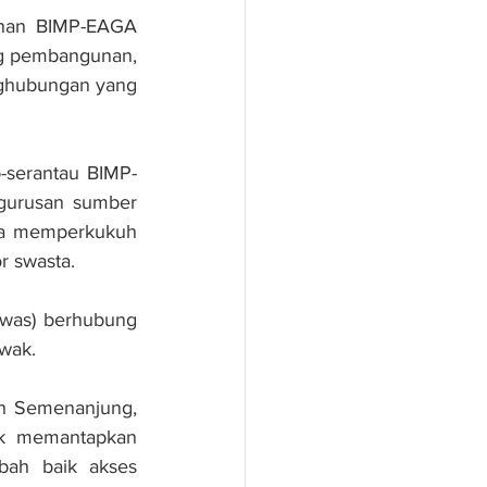
nan BIMP-EAGA 
g pembangunan, 
ghubungan yang 
-serantau BIMP-
gurusan sumber 
ta memperkukuh 
r swasta.
as) berhubung 
wak.
h Semenanjung, 
uk memantapkan 
ah baik akses 