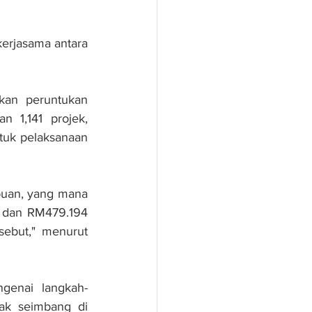
rjasama antara 
an peruntukan 
 1,141 projek, 
tuk pelaksanaan 
uan, yang mana 
 dan RM479.194 
ebut," menurut 
genai langkah-
k seimbang di 