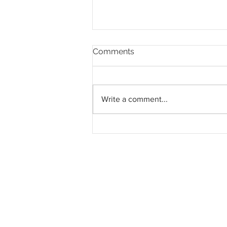
Comments
Write a comment...
Pahang jemput pandangan
rakyat bagi kajian semula
Rancangan Struktur Negeri
2040