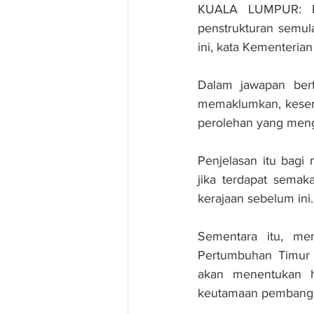
KUALA LUMPUR: Ke
penstrukturan semula
ini, kata Kementeria
Dalam jawapan bertu
memaklumkan, kesemu
perolehan yang meng
Penjelasan itu bagi 
jika terdapat semak
kerajaan sebelum ini.
Sementara itu, me
Pertumbuhan Timur A
akan menentukan h
keutamaan pembangu