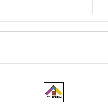
Southern Score raih
AWC 
subkontrak pusat data
RM23
RM146.53 juta
plum