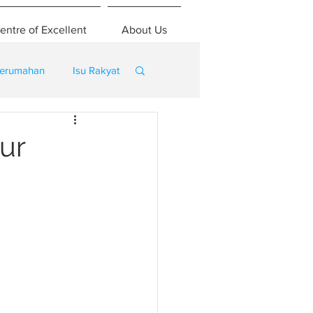
entre of Excellent
About Us
erumahan
Isu Rakyat
ur