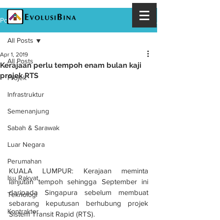
Post
All Posts
Apr 1, 2019
All Posts
Kerajaan perlu tempoh enam bulan kaji
projek RTS
Projek
Infrastruktur
Semenanjung
Sabah & Sarawak
Luar Negara
Perumahan
KUALA LUMPUR: Kerajaan meminta 
Isu Rakyat
lanjutan tempoh sehingga September ini 
daripada Singapura sebelum membuat 
Teknologi
sebarang keputusan berhubung projek 
Kontraktor
Sistem Transit Rapid (RTS).