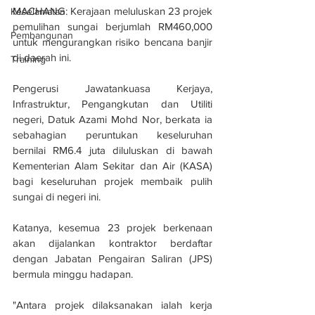
MACHANG: Kerajaan meluluskan 23 projek 
Keselamatan
pemulihan sungai berjumlah RM460,000 
Pembangunan
untuk mengurangkan risiko bencana banjir 
di daerah ini.
Training
Pengerusi Jawatankuasa Kerjaya, 
Infrastruktur, Pengangkutan dan Utiliti 
negeri, Datuk Azami Mohd Nor, berkata ia 
sebahagian peruntukan keseluruhan 
bernilai RM6.4 juta diluluskan di bawah 
Kementerian Alam Sekitar dan Air (KASA) 
bagi keseluruhan projek membaik pulih 
sungai di negeri ini.
Katanya, kesemua 23 projek berkenaan 
akan dijalankan kontraktor berdaftar 
dengan Jabatan Pengairan Saliran (JPS) 
bermula minggu hadapan.
"Antara projek dilaksanakan ialah kerja 