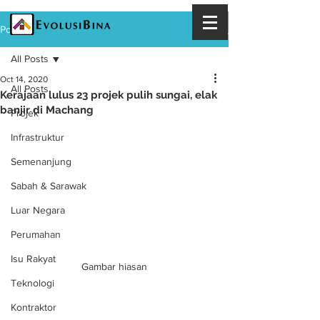
Post
All Posts
Oct 14, 2020
All Posts
Kerajaan lulus 23 projek pulih sungai, elak
banjir di Machang
Projek
Infrastruktur
Semenanjung
Sabah & Sarawak
Luar Negara
Perumahan
Isu Rakyat
Gambar hiasan
Teknologi
Kontraktor