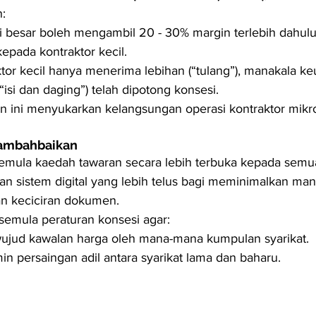
:
i besar boleh mengambil 20 - 30% margin terlebih dahul
kepada kontraktor kecil.
tor kecil hanya menerima lebihan (“tulang”), manakala k
“isi dan daging”) telah dipotong konsesi.
 ini menyukarkan kelangsungan operasi kontraktor mikro
ambahbaikan
ula kaedah tawaran secara lebih terbuka kepada semua 
 sistem digital yang lebih telus bagi meminimalkan mani
n keciciran dokumen.
emula peraturan konsesi agar:
wujud kawalan harga oleh mana-mana kumpulan syarikat.
n persaingan adil antara syarikat lama dan baharu.