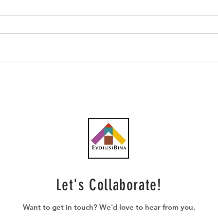
MyCC denda tiga syarikat
Kart
kontraktor RM2.98 juta,
tend
kartel tipu tender Putrajaya
- M
Let's Collaborate!
Want to get in touch? We'd love to hear from you.