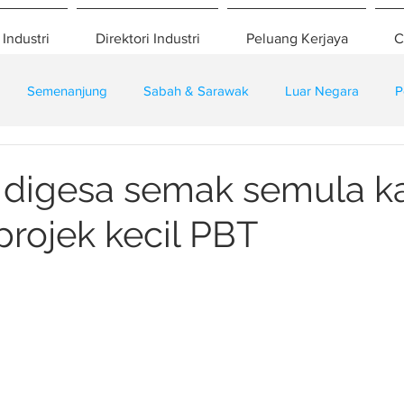
 Industri
Direktori Industri
Peluang Kerjaya
C
Semenanjung
Sabah & Sarawak
Luar Negara
P
eselamatan
Pembangunan
Training
 digesa semak semula 
projek kecil PBT