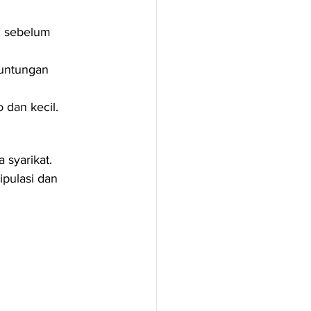
u sebelum 
euntungan 
 dan kecil.
syarikat.
pulasi dan 