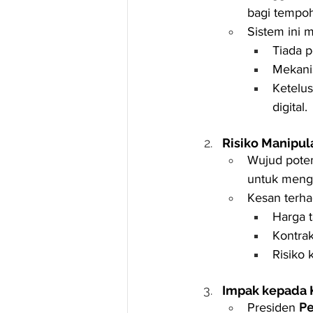
bagi tempoh
Sistem ini 
Tiada p
Mekanis
Ketelus
digital.
Risiko Manipul
Wujud poten
untuk mengu
Kesan terhad
Harga t
Kontra
Risiko 
Impak kepada K
Presiden 
Pe