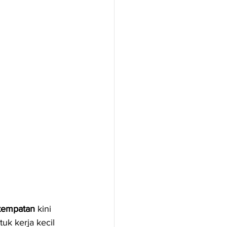
 tempatan
 kini 
k kerja kecil 