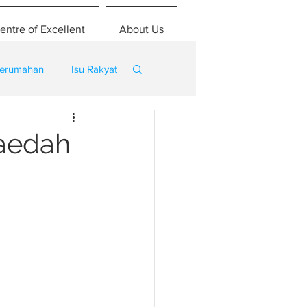
entre of Excellent
About Us
erumahan
Isu Rakyat
kaedah