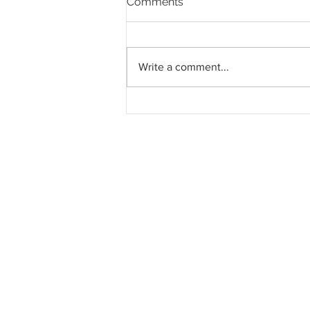
Comments
Write a comment...
Kontraktor G1 Perlis gesa
projek MARRIS dikembali
kepada kerajaan negeri