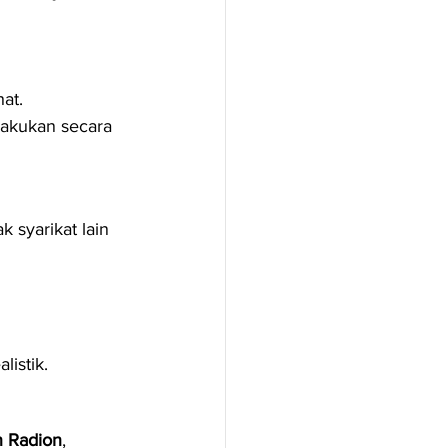
at.
lakukan secara 
 syarikat lain 
listik.
 Radion
, 