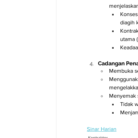
menjelaskan
Konses
diagih 
Kontrak
utama (
Keadaan
Cadangan Pen
Membuka sem
Menggunakan
mengelakka
Menyemak s
Tidak 
Menjami
Sinar Harian
Kontraktor