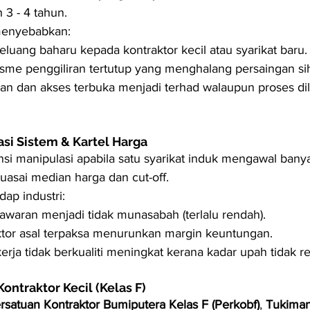
 3 - 4 tahun.
menyebabkan:
eluang baharu kepada kontraktor kecil atau syarikat baru.
me penggiliran tertutup yang menghalang persaingan sih
an dan akses terbuka menjadi terhad walaupun proses di
asi Sistem & Kartel Harga
si manipulasi apabila satu syarikat induk mengawal banyak
asai median harga dan cut-off.
ap industri:
awaran menjadi tidak munasabah (terlalu rendah).
ktor asal terpaksa menurunkan margin keuntungan.
kerja tidak berkualiti meningkat kerana kadar upah tidak rea
ontraktor Kecil (Kelas F)
rsatuan Kontraktor Bumiputera Kelas F (Perkobf)
, 
Tukiman