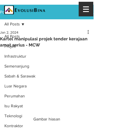
Post
All Posts
Jan 2, 2024
All Posts
Kartel manipulasi projek tender kerajaan
amat serius - MCW
Projek
Infrastruktur
Semenanjung
Sabah & Sarawak
Luar Negara
Perumahan
Isu Rakyat
Teknologi
Gambar hiasan
Kontraktor