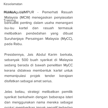
Keselamatan
KUALA LUMPUR - Pemerhati Rasuah 
Pembangunan
Malaysia (MCW) menegaskan penyiasatan 
Training
berkualiti penting dalam usaha menangani 
isu-isu kartel dan rasuah termasuk 
melibatkan pendedahan yang dibuat 
Suruhanjaya Persaingan Malaysia (MyCC), 
pada Rabu.
Presidennya, Jais Abdul Karim berkata, 
sebanyak 500 buah syarikat di Malaysia 
sedang berada di bawah penelitian MyCC 
kerana didakwa membentuk kartel untuk 
memanipulasi projek tender kerajaan 
disifatkan sebagai amat serius.
Jelas beliau, strategi melibatkan pemilik 
syarikat berkahwin dengan beberapa isteri 
dan menggunakan nama mereka sebagai 
proksi memberikan impak negatif terhadap 