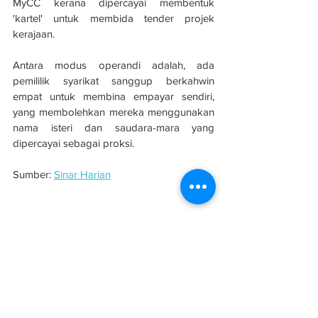
MyCC kerana dipercayai membentuk 
'kartel' untuk membida tender projek 
kerajaan.
Antara modus operandi adalah, ada 
pemililik syarikat sanggup berkahwin 
empat untuk membina empayar sendiri, 
yang membolehkan mereka menggunakan 
nama isteri dan saudara-mara yang 
dipercayai sebagai proksi.
Sumber: 
Sinar Harian
Kartel manipulasi projek tender kerajaan 
amat serius - MCW
Projek