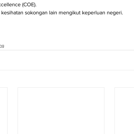
xcellence (COE).
ur kesihatan sokongan lain mengikut keperluan negeri.
ng