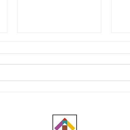
Projek pembinaan Jalan
Tech
Nilai-Labu-Bandar Enstek
pela
(NLE) yang sebelum ini
tertangguh telah dimulakan
semula, masalah kelewatan
berpunca daripada
kontraktor terdahulu yang