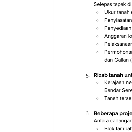
Selepas tapak di
Ukur tanah 
Penyiasatan 
Penyediaan
Anggaran ko
Pelaksanaa
Permohonan 
dan Galian 
Rizab tanah u
Kerajaan ne
Bandar Ser
Tanah terse
Beberapa proje
Antara cadanga
Blok tambah