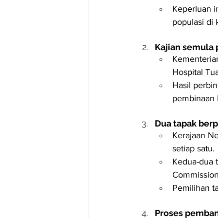
Keperluan i
populasi di
Kajian semula
Kementerian
Hospital Tua
Hasil perb
pembinaan ho
Dua tapak berp
Kerajaan Ne
setiap satu.
Kedua-dua t
Commission
Pemilihan t
Proses pemban