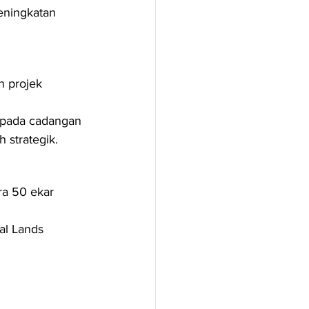
eningkatan 
n projek 
epada cadangan 
 strategik.
ra 50 ekar 
al Lands 