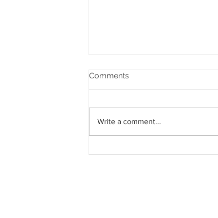
Comments
Write a comment...
Techpark Enstek Life
Science Park Sendayan
seluas 452 ekar dijangka
jana 15,000 pekerjaan