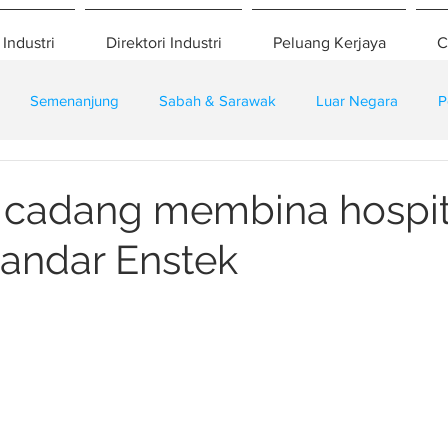
 Industri
Direktori Industri
Peluang Kerjaya
C
Semenanjung
Sabah & Sarawak
Luar Negara
P
eselamatan
Pembangunan
Training
 cadang membina hospit
Bandar Enstek