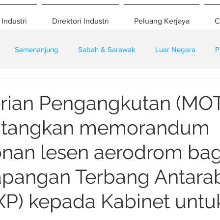
 Industri
Direktori Industri
Peluang Kerjaya
C
Semenanjung
Sabah & Sarawak
Luar Negara
P
eselamatan
Pembangunan
Training
rian Pengangkutan (MOT
tangkan memorandum
nan lesen aerodrom bag
apangan Terbang Antar
XP) kepada Kabinet untu