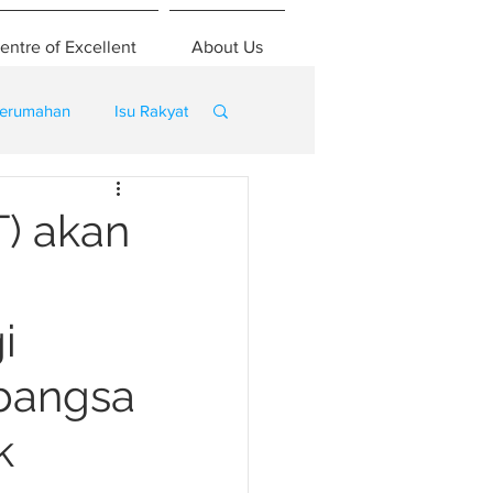
entre of Excellent
About Us
erumahan
Isu Rakyat
) akan
i
abangsa
k