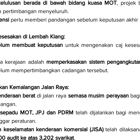
kelulusan berada di bawah bidang kuasa MOT
, projek b
 pertimbangan menyeluruh.
ensi
 perlu memberi pandangan sebelum keputusan akhir 
sesakan di Lembah Klang:
elum membuat keputusan
 untuk mengenakan caj keses
a kerajaan adalah 
memperkasakan sistem pengangkut
elum mempertimbangkan cadangan tersebut.
kan Kemalangan Jalan Raya:
enderaan berat
 di jalan raya 
semasa musim perayaan
 bag
langan.
rsepadu MOT, JPJ dan PDRM
 telah dijalankan bagi me
gar peraturan.
 keselamatan kenderaan komersial (JISA)
 telah dilaksa
00 audit ke atas 3,202 syarikat
.