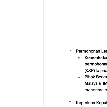
Permohonan Les
Kementeri
permohona
(KXP)
 kepad
Pihak Berk
Malaysia 
menerima p
Keperluan Keput