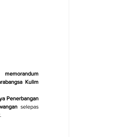
n 
memorandum 
rabangsa Kulim 
ya Penerbangan 
ewangan
 selepas 
.