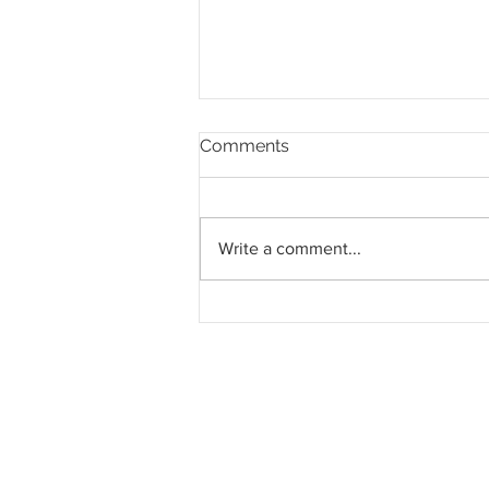
Comments
Write a comment...
Projek KXP boleh dibincang
ikut proses yang betul - PM