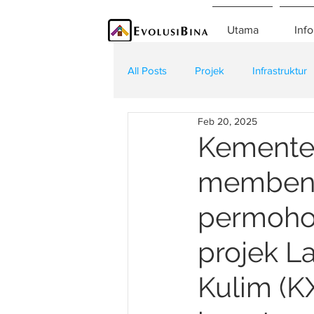
Utama
Info
All Posts
Projek
Infrastruktur
Feb 20, 2025
Teknologi
Kontraktor
K
Kemente
memben
permoho
projek L
Kulim (K