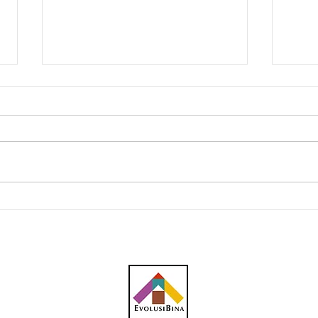
KXP: Perlu bukti
'Kon
kemampanan kewangan
Sanu
jangka masa panjang -
Rafizi