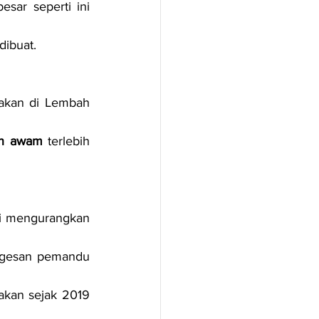
esar seperti ini 
dibuat.
akan di Lembah 
an awam
 terlebih 
i mengurangkan 
ngesan pemandu 
nakan sejak 2019 