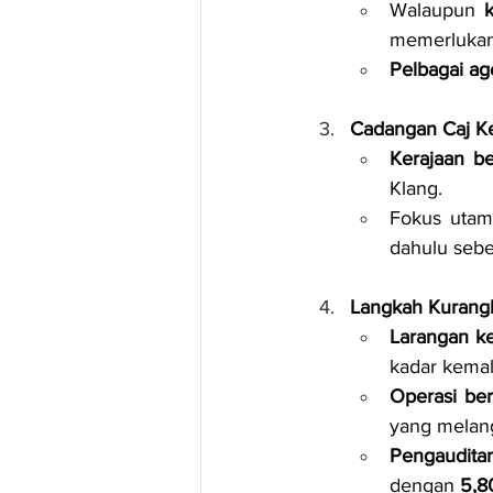
Walaupun 
memerlukan
Pelbagai ag
Cadangan Caj Ke
Kerajaan b
Klang.
Fokus utam
dahulu seb
Langkah Kurang
Larangan k
kadar kema
Operasi be
yang melang
Pengauditan
dengan 
5,8