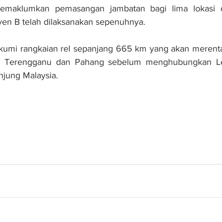
 memaklumkan pemasangan jambatan bagi lima lokasi d
en B telah dilaksanakan sepenuhnya.
umi rangkaian rel sepanjang 665 km yang akan merentasi
an, Terengganu dan Pahang sebelum menghubungkan Le
njung Malaysia.
L lebih 48 peratus