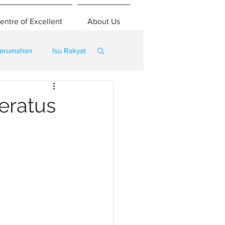
entre of Excellent
About Us
erumahan
Isu Rakyat
eratus