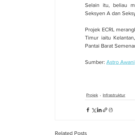
Selain itu, beliau
Seksyen A dan Seksy
Projek ECRL merangk
Timur iaitu Kelant
Pantai Barat Semena
Sumber: 
Astro Awani
Kemajuan projek ECR
Projek
Infrastruktur
Related Posts