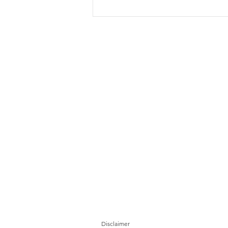
Mudajaya dianugerahkan
kontrak RM195 juta untuk
projek ECRL di Terengganu
Disclaimer