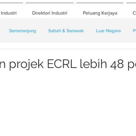
 Industri
Direktori Industri
Peluang Kerjaya
C
Semenanjung
Sabah & Sarawak
Luar Negara
P
eselamatan
Pembangunan
Training
 projek ECRL lebih 48 p