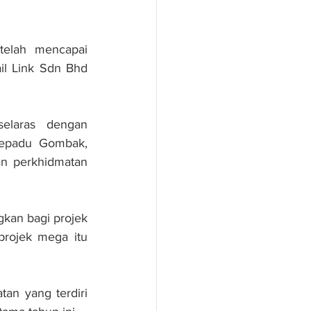
telah mencapai 
il Link Sdn Bhd 
elaras dengan 
sepadu Gombak, 
n perkhidmatan 
an bagi projek 
projek mega itu 
an yang terdiri 