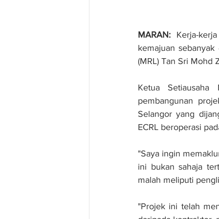
MARAN:
 Kerja-kerj
kemajuan sebanyak 4
(MRL) Tan Sri Mohd Zu
Ketua Setiausaha 
pembangunan projek
Selangor yang dija
ECRL beroperasi pad
"Saya ingin memaklu
ini bukan sahaja te
malah meliputi pengl
"Projek ini telah me