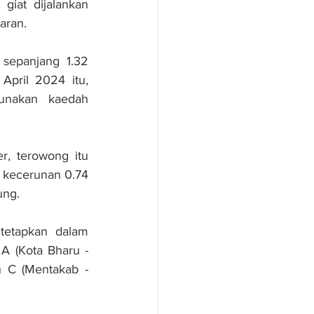
iat dijalankan 
aran.
epanjang 1.32 
April 2024 itu, 
unakan kaedah 
, terowong itu 
kecerunan 0.74 
ung.
tetapkan dalam 
 (Kota Bharu - 
C (Mentakab - 