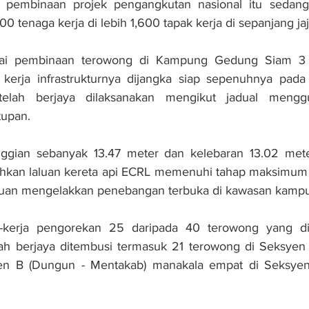
a pembinaan projek pengangkutan nasional itu sedang g
00 tenaga kerja di lebih 1,600 tapak kerja di sepanjang jaj
i pembinaan terowong di Kampung Gedung Siam 3 s
 kerja infrastrukturnya dijangka siap sepenuhnya pada 
 telah berjaya dilaksanakan mengikut jadual mengg
tupan.
ggian sebanyak 13.47 meter dan kelebaran 13.02 meter
hkan laluan kereta api ECRL memenuhi tahap maksimum 
tujuan mengelakkan penebangan terbuka di kawasan kamp
ja-kerja pengorekan 25 daripada 40 terowong yang di
h berjaya ditembusi termasuk 21 terowong di Seksyen A
n B (Dungun - Mentakab) manakala empat di Seksyen 