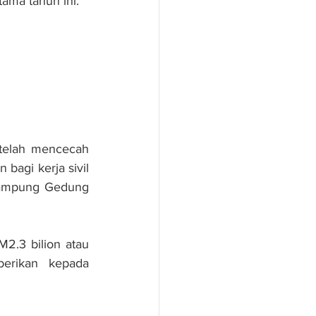
ama tahun ini.
telah mencecah 
bagi kerja sivil 
Kampung Gedung 
2.3 bilion atau 
erikan kepada 