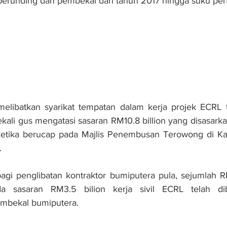
 perunding dan pembekal dari tahun 2017 hingga suku pert
 melibatkan syarikat tempatan dalam kerja projek ECRL 
ekali gus mengatasi sasaran RM10.8 billion yang disasarkan 
a ketika berucap pada Majlis Penembusan Terowong di 
.
gi penglibatan kontraktor bumiputera pula, sejumlah RM
a sasaran RM3.5 bilion kerja sivil ECRL telah dib
embekal bumiputera.