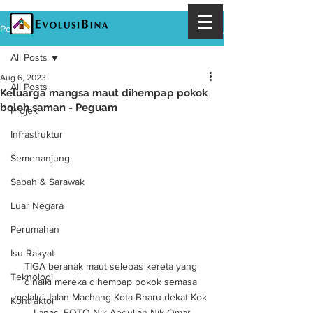
Post
All Posts
Aug 6, 2023
All Posts
Keluarga mangsa maut dihempap pokok
boleh saman - Peguam
Projek
Infrastruktur
Semenanjung
Sabah & Sarawak
Luar Negara
Perumahan
Isu Rakyat
TIGA beranak maut selepas kereta yang 
Teknologi
dinaiki mereka dihempap pokok semasa 
melalui Jalan Machang-Kota Bharu dekat Kok 
Kontraktor
Lanas. FOTO Nik Abdullah Nik Omar