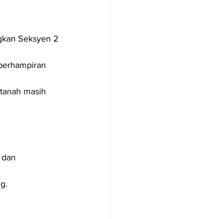
gkan Seksyen 2 
 berhampiran 
tanah masih 
 dan 
g.