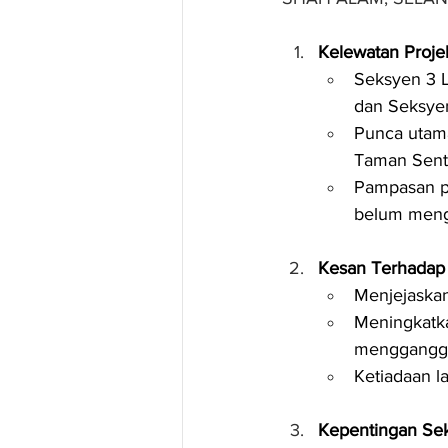
Kelewatan Proje
Seksyen 3 
dan Seksyen
Punca utama
Taman Sento
Pampasan pe
belum meng
Kesan Terhadap 
Menjejaskan
Meningkatka
mengganggu
Ketiadaan l
Kepentingan Se