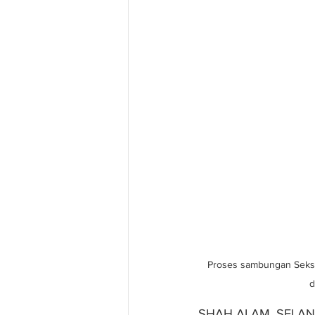
Proses sambungan Seksye
d
SHAH ALAM, SELA