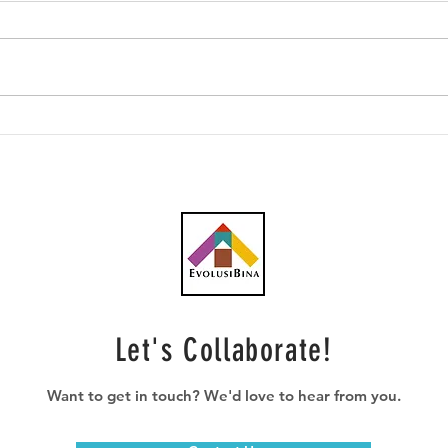
Tindakan undang-undang
Kera
oleh penduduk terhadap
perl
projek WCE
mela
pem
Kont
Lebu
anta
dipe
Let's Collaborate!
Want to get in touch? We'd love to hear from you.