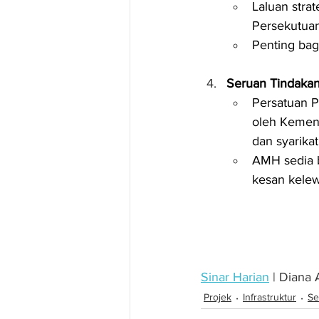
Laluan stra
Persekutua
Penting bag
Seruan Tindaka
Persatuan 
oleh Kement
dan syarikat
AMH sedia 
kesan kelew
Sinar Harian
 | Diana 
Projek
Infrastruktur
Se