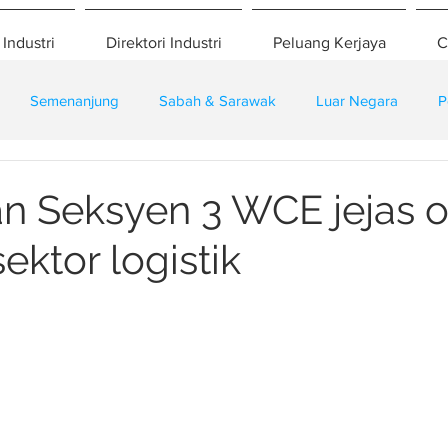
 Industri
Direktori Industri
Peluang Kerjaya
C
Semenanjung
Sabah & Sarawak
Luar Negara
P
eselamatan
Pembangunan
Training
n Seksyen 3 WCE jejas o
ektor logistik