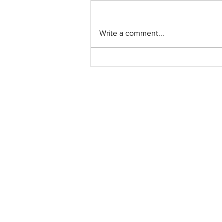
Write a comment...
Kajian kebolehlaksanaan
WCE Selatan (230km)
dijangka siap Disember
2025