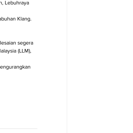
n, Lebuhraya 
abuhan Klang.
esaian segera 
laysia (LLM), 
mengurangkan 