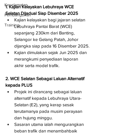
Keselamatan
1. Kajian Kelayakan Lebuhraya WCE 
Selatan Dijadual Siap Disember 2025
Pembangunan
Kajian kelayakan bagi jajaran selatan 
Training
Lebuhraya Pantai Barat (WCE) 
sepanjang 230km dari Banting, 
Selangor ke Gelang Patah, Johor 
dijangka siap pada 16 Disember 2025.
Kajian dimulakan sejak Jun 2025 dan 
merangkumi penyediaan laporan 
akhir serta model trafik.
2. WCE Selatan Sebagai Laluan Alternatif 
kepada PLUS
Projek ini dirancang sebagai laluan 
alternatif kepada Lebuhraya Utara-
Selatan (E2), yang kerap sesak 
terutamanya pada musim perayaan 
dan hujung minggu.
Sasaran utama ialah mengurangkan 
beban trafik dan menambahbaik 