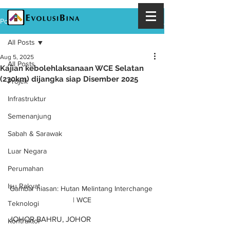
Post
All Posts
Aug 5, 2025
All Posts
Kajian kebolehlaksanaan WCE Selatan
(230km) dijangka siap Disember 2025
Projek
Infrastruktur
Semenanjung
Sabah & Sarawak
Luar Negara
Perumahan
Isu Rakyat
Gambar hiasan: Hutan Melintang Interchange 
| WCE
Teknologi
JOHOR BAHRU, JOHOR
Kontraktor