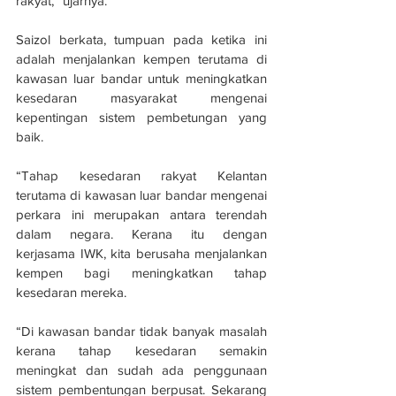
rakyat,” ujarnya.
Saizol berkata, tumpuan pada ketika ini 
adalah menjalankan kempen terutama di 
kawasan luar bandar untuk meningkatkan 
kesedaran masyarakat mengenai 
kepentingan sistem pembetungan yang 
baik.
“Tahap kesedaran rakyat Kelantan 
terutama di kawasan luar bandar mengenai 
perkara ini merupakan antara terendah 
dalam negara. Kerana itu dengan 
kerjasama IWK, kita berusaha menjalankan 
kempen bagi meningkatkan tahap 
kesedaran mereka.
“Di kawasan bandar tidak banyak masalah 
kerana tahap kesedaran semakin 
meningkat dan sudah ada penggunaan 
sistem pembentungan berpusat. Sekarang 