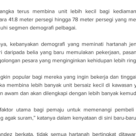
jangka te­rus membina unit lebih kecil bagi kediam
ara 41.8 meter persegi hingga 78 meter persegi yang me
nuhi segmen demografi pelbagai.
nya, keba­nyakan demografi yang meminati hartanah je
iri daripada belia yang baru memulakan pekerjaan, pasa
golongan pesara yang menginginkan kehidupan lebih ring
gkin popular bagi mereka yang ingin bekerja dan tinggal
a membina lebih ba­nyak unit bersaiz kecil di kawasan y
n awam dan akan dilengkapi dengan lebih banyak kemud
a faktor utama bagi pemaju untuk memenangi pembeli 
g agak suram,” katanya dalam kenyataan di sini baru-baru 
dez berkata, tidak semua hartanah bertingkat ditawar