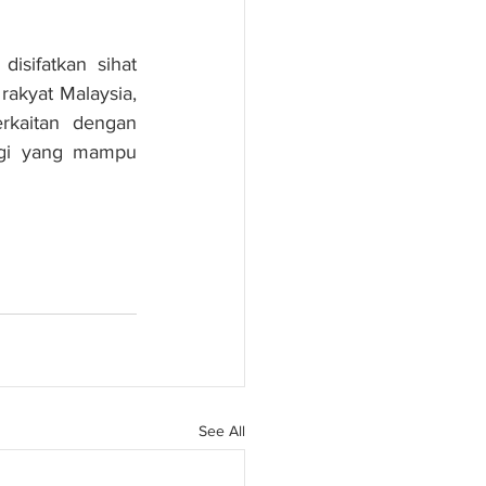
sifatkan sihat 
akyat Malaysia, 
rkaitan dengan 
gi yang mampu 
See All