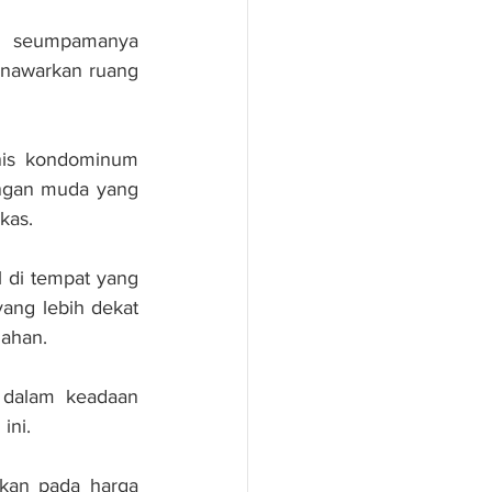
an seumpamanya 
nawarkan ruang 
nis kondominum 
ngan muda yang 
kas.
 di tempat yang 
ang lebih dekat 
ahan.
dalam kea­daan 
ini.
kan pada harga 