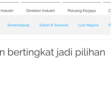
 Industri
Direktori Industri
Peluang Kerjaya
C
Semenanjung
Sabah & Sarawak
Luar Negara
P
eselamatan
Pembangunan
Training
 bertingkat jadi pilihan