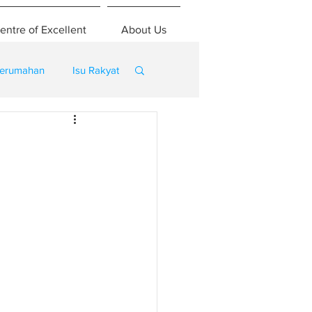
entre of Excellent
About Us
erumahan
Isu Rakyat