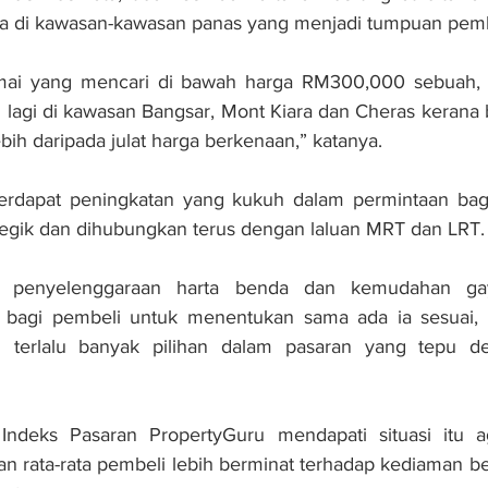
a di kawasan-kawasan panas yang menjadi tumpuan pemb
amai yang mencari di bawah harga RM300,000 sebuah, 
h lagi di kawasan Bangsar, Mont Kiara dan Cheras kerana 
 lebih daripada julat harga berke­naan,” katanya.
 terdapat pe­ningkatan yang kukuh dalam permintaan bag
trategik dan dihubungkan terus dengan laluan MRT dan LRT.
erti penyelenggaraan harta benda dan kemudahan ga
bagi pembeli untuk menentukan sama ada ia sesuai,
terlalu banyak pilihan dalam pasaran yang tepu den
Indeks Pasaran Property­Guru mendapati situasi itu a
 rata-rata pembeli lebih berminat terhadap kediaman be