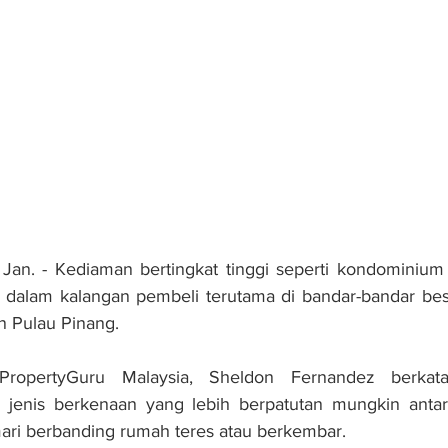
. - Kediaman bertingkat tinggi seperti kondomi­nium 
n dalam kalangan pembeli terutama di bandar-bandar besa
n Pulau Pinang.
roperty­Guru Malaysia, Sheldon Fernandez berkata,
jenis berke­naan yang lebih berpatut­an mungkin antar
ari berbanding rumah teres atau berkembar.