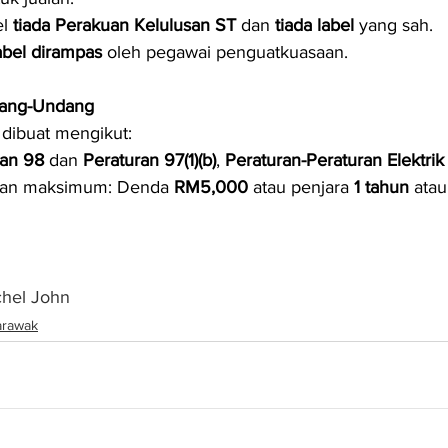
l 
tiada Perakuan Kelulusan ST
 dan 
tiada label
 yang sah.
bel dirampas
 oleh pegawai penguatkuasaan.
dang-Undang
dibuat mengikut:
ran 98
 dan 
Peraturan 97(1)(b)
, 
Peraturan-Peraturan Elektrik
n maksimum: Denda 
RM5,000
 atau penjara 
1 tahun
 ata
chel John
arawak