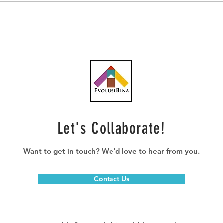
Suruhanjaya Tenaga
Suru
Melancarkan Tender
Inga
Terbuka Untuk Program
Beba
Solar Berskala Besar LSS5
Elek
Kedua, Sasar Kapasiti 2GW
Kese
Pera
Let's Collaborate!
Want to get in touch? We'd love to hear from you.
Contact Us