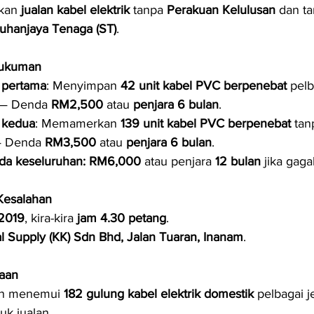
kan 
jualan kabel elektrik
 tanpa 
Perakuan Kelulusan
 dan ta
uhanjaya Tenaga (ST)
.
Hukuman
 pertama
: Menyimpan 
42 unit kabel PVC berpenebat
 pel
 — Denda 
RM2,500
 atau 
penjara 6 bulan
.
 kedua
: Memamerkan 
139 unit kabel PVC berpenebat
 tan
— Denda 
RM3,500
 atau 
penjara 6 bulan
.
da keseluruhan: RM6,000
 atau penjara 
12 bulan
 jika gaga
 Kesalahan
 2019
, kira-kira 
jam 4.30 petang
.
al Supply (KK) Sdn Bhd, Jalan Tuaran, Inanam
.
aan
n menemui 
182 gulung kabel elektrik domestik
 pelbagai 
uk jualan.