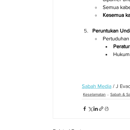
Semua kabe
Kesemua ka
Peruntukan Un
Pertuduhan 
Peratu
Hukuma
Sabah Media
 / J Eva
Keselamatan
Sabah & S