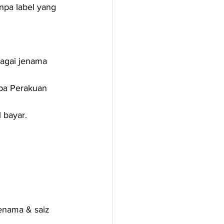
npa label yang 
bagai jenama 
pa Perakuan 
l bayar.
jenama & saiz 