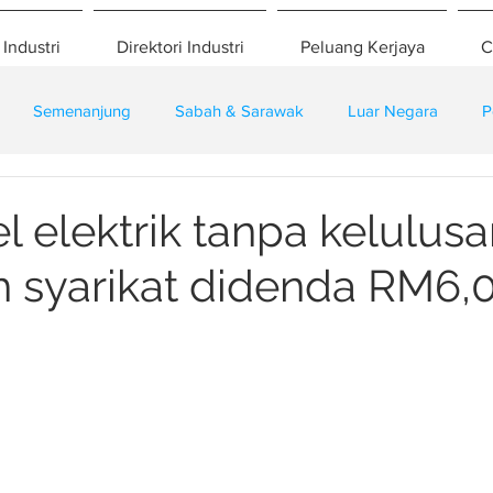
 Industri
Direktori Industri
Peluang Kerjaya
C
Semenanjung
Sabah & Sarawak
Luar Negara
P
eselamatan
Pembangunan
Training
l elektrik tanpa kelulusa
 syarikat didenda RM6,