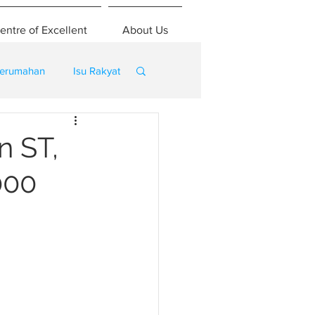
entre of Excellent
About Us
erumahan
Isu Rakyat
n ST,
000