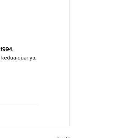
 1994
.
u kedua-duanya.