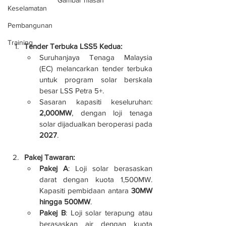
Gambar hiasan
Keselamatan
Pembangunan
Training
Tender Terbuka LSS5 Kedua:
Suruhanjaya Tenaga Malaysia 
(EC) melancarkan tender terbuka 
untuk program solar berskala 
besar LSS Petra 5+.
Sasaran kapasiti keseluruhan: 
2,000MW
, dengan loji tenaga 
solar dijadualkan beroperasi pada 
2027
.
Pakej Tawaran:
Pakej A
: Loji solar berasaskan 
darat dengan kuota 1,500MW. 
Kapasiti pembidaan antara 
30MW 
hingga 500MW
.
Pakej B
: Loji solar terapung atau 
berasaskan air dengan kuota 