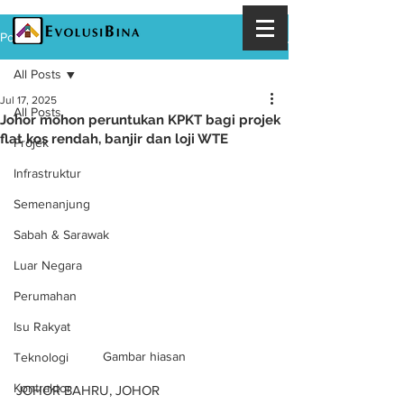
Post
All Posts
Jul 17, 2025
All Posts
Johor mohon peruntukan KPKT bagi projek
flat kos rendah, banjir dan loji WTE
Projek
Infrastruktur
Semenanjung
Sabah & Sarawak
Luar Negara
Perumahan
Isu Rakyat
Gambar hiasan
Teknologi
Kontraktor
JOHOR BAHRU, JOHOR