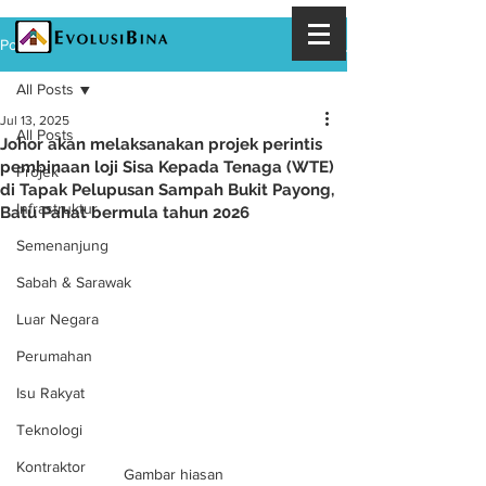
Post
All Posts
Jul 13, 2025
All Posts
Johor akan melaksanakan projek perintis
pembinaan loji Sisa Kepada Tenaga (WTE)
Projek
di Tapak Pelupusan Sampah Bukit Payong,
Infrastruktur
Batu Pahat bermula tahun 2026
Semenanjung
Sabah & Sarawak
Luar Negara
Perumahan
Isu Rakyat
Teknologi
Kontraktor
Gambar hiasan