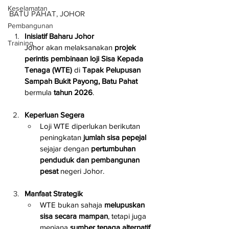
Keselamatan
BATU PAHAT, JOHOR
Pembangunan
Inisiatif Baharu Johor
Training
Johor akan melaksanakan 
projek 
perintis pembinaan loji Sisa Kepada 
Tenaga (WTE)
 di 
Tapak Pelupusan 
Sampah Bukit Payong, Batu Pahat
bermula 
tahun 2026
.
Keperluan Segera
Loji WTE diperlukan berikutan 
peningkatan 
jumlah sisa pepejal
sejajar dengan 
pertumbuhan 
penduduk dan pembangunan 
pesat
 negeri Johor.
Manfaat Strategik
WTE bukan sahaja 
melupuskan 
sisa secara mampan
, tetapi juga 
menjana 
sumber tenaga alternatif