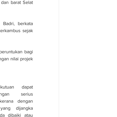
dan barat Selat 
Badri, berkata 
erkambus sejak 
eruntukan bagi 
n nilai projek 
kutuan dapat 
ngan serius 
erana dengan 
ang dijangka 
a dibaiki atau 