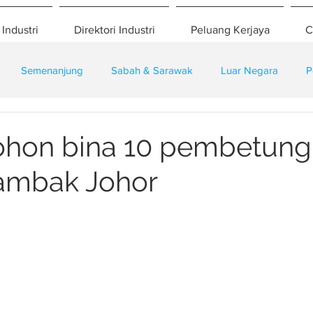
 Industri
Direktori Industri
Peluang Kerjaya
C
Semenanjung
Sabah & Sarawak
Luar Negara
P
eselamatan
Pembangunan
Training
ohon bina 10 pembetung
ambak Johor