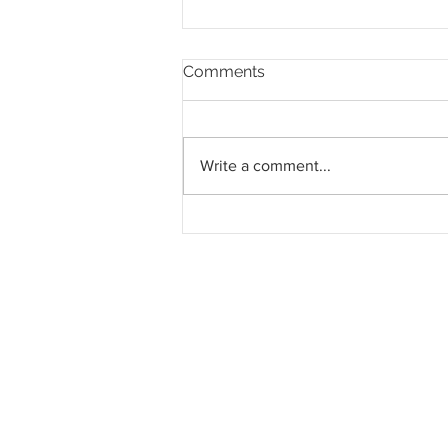
Comments
Write a comment...
Pahang jemput pandangan
rakyat bagi kajian semula
Rancangan Struktur Negeri
2040