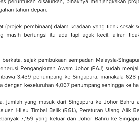
pas peruntukan disalurkan, pihaknya menjangkakan proje
gahan tahun depan.
at (projek pembinaan) dalam keadaan yang tidak sesak sep
masih berfungsi itu ada tapi agak kecil, aliran tidak 
au berkata, sejak pembukaan sempadan Malaysia-Singapur
menerusi Pengangkutan Awam Johor (PAJ) sudah menjal
mbawa 3,439 penumpang ke Singapura, manakala 628 p
ia dengan keseluruhan 4,067 penumpang sehingga ke hari
ka, jumlah yang masuk dari Singapura ke Johor Bahru a
Laluan Hijau Timbal Balik (RGL), Peraturan Ulang Alik Be
sebanyak 7,159 yang keluar dari Johor Bahru ke Singapur