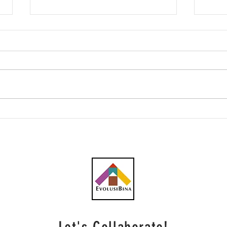
Southern Score raih
AWC 
subkontrak pusat data
RM23
RM146.53 juta
plum