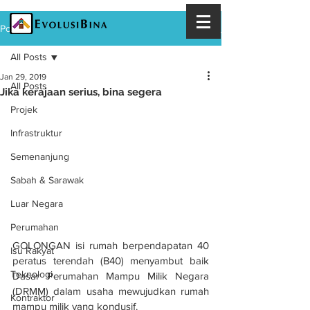
Post
All Posts
Jan 29, 2019
All Posts
Jika kerajaan serius, bina segera
Projek
Infrastruktur
Semenanjung
Sabah & Sarawak
Luar Negara
Perumahan
GOLONGAN isi rumah berpendapatan 40 
Isu Rakyat
peratus terendah (B40) menyambut baik 
Teknologi
Dasar Perumahan Mampu Milik Negara 
(DRMM) dalam usaha mewujudkan rumah 
Kontraktor
mampu milik yang kondusif.