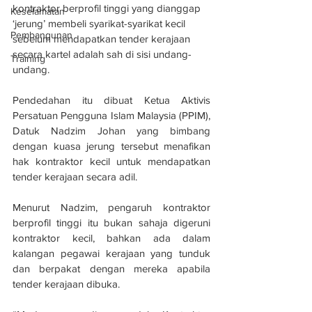
kontraktor berprofil tinggi yang dianggap 
Keselamatan
‘jerung’ membeli syarikat-syarikat kecil 
Pembangunan
sebelum mendapatkan tender kerajaan 
secara kartel adalah sah di sisi undang-
Training
undang.
Pendedahan itu dibuat Ketua Aktivis 
Persatuan Pengguna Islam Malaysia (PPIM), 
Datuk Nadzim Johan yang bimbang 
dengan kuasa jerung tersebut menafikan 
hak kontraktor kecil untuk mendapatkan 
tender kerajaan secara adil.
Menurut Nadzim, pengaruh kontraktor 
berprofil tinggi itu bukan sahaja digeruni 
kontraktor kecil, bahkan ada dalam 
kalangan pegawai kerajaan yang tunduk 
dan berpakat dengan mereka apabila 
tender kerajaan dibuka.