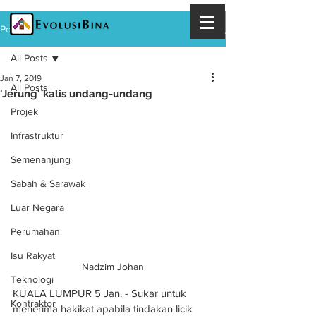
Post
All Posts
Jan 7, 2019
All Posts
'Jerung' kalis undang-undang
Projek
Infrastruktur
Semenanjung
Sabah & Sarawak
Luar Negara
Perumahan
Isu Rakyat
Nadzim Johan
Teknologi
KUALA LUMPUR 5 Jan. - Sukar untuk 
Kontraktor
menerima hakikat apabila tindakan licik 