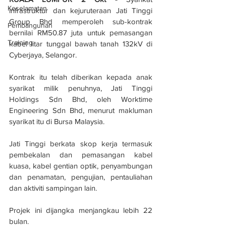
Keselamatan
infrastruktur dan kejuruteraan Jati Tinggi 
Group Bhd memperoleh sub-kontrak 
Pembangunan
bernilai RM50.87 juta untuk pemasangan 
Training
kabel litar tunggal bawah tanah 132kV di 
Cyberjaya, Selangor.
Kontrak itu telah diberikan kepada anak 
syarikat milik penuhnya, Jati Tinggi 
Holdings Sdn Bhd, oleh Worktime 
Engineering Sdn Bhd, menurut makluman 
syarikat itu di Bursa Malaysia.
Jati Tinggi berkata skop kerja termasuk 
pembekalan dan pemasangan kabel 
kuasa, kabel gentian optik, penyambungan 
dan penamatan, pengujian, pentauliahan 
dan aktiviti sampingan lain.
Projek ini dijangka menjangkau lebih 22 
bulan.