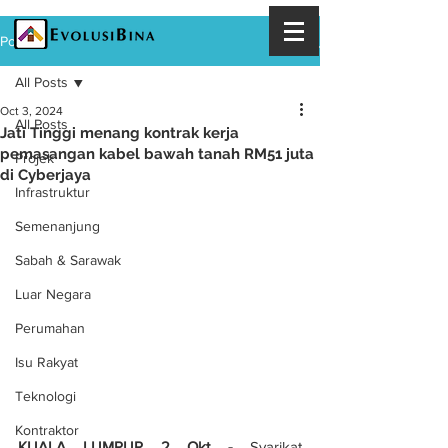
Post
All Posts
Oct 3, 2024
All Posts
Jati Tinggi menang kontrak kerja
pemasangan kabel bawah tanah RM51 juta
Projek
di Cyberjaya
Infrastruktur
Semenanjung
Sabah & Sarawak
Luar Negara
Perumahan
Isu Rakyat
Teknologi
Kontraktor
KUALA LUMPUR 2 Okt -
 Syarikat 