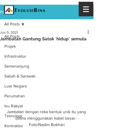
Post
All Posts
Jun 5, 2021
All Posts
Jambatan Gantung Satok `hidup' semula
Projek
Infrastruktur
Semenanjung
Sabah & Sarawak
Luar Negara
Perumahan
Isu Rakyat
Jambatan dengan reka bentuk unik itu yang 
Teknologi
dibina menggunakan kabel besar.- 
Foto/Nadim Bokhari
Kontraktor