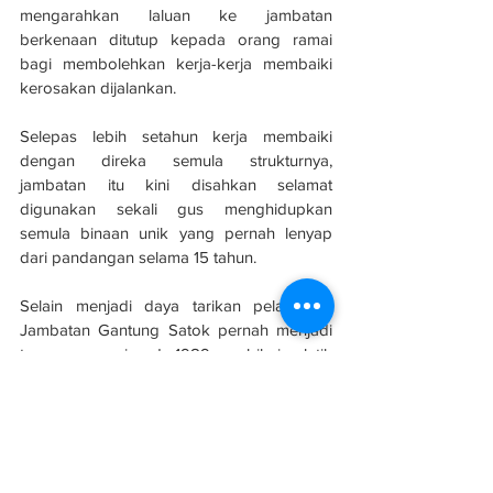
mengarahkan laluan ke jambatan 
berkenaan ditutup kepada orang ramai 
bagi membolehkan kerja-kerja membaiki 
kerosakan dijalankan.
Selepas lebih setahun kerja membaiki 
dengan direka semula strukturnya, 
jambatan itu kini disahkan selamat 
digunakan sekali gus menghidupkan 
semula binaan unik yang pernah lenyap 
dari pandangan selama 15 tahun.
Selain menjadi daya tarikan pelancong, 
Jambatan Gantung Satok pernah menjadi 
tumpuan ramai pada 1989, apabila jurulatih 
pasukan bola sepak Sarawak ketika itu, 
Awang Mahyan Awang Mohamed disertai 
ratusan penyokong terjun dari jambatan 
berkenaan bagi meraikan kejayaan 
Sarawak melangkah ke saingan separuh 