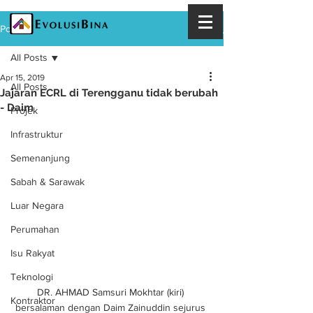
Post
All Posts
Apr 15, 2019
All Posts
Jajaran ECRL di Terengganu tidak berubah
- Daim
Projek
Infrastruktur
Semenanjung
Sabah & Sarawak
Luar Negara
Perumahan
Isu Rakyat
Teknologi
DR. AHMAD Samsuri Mokhtar (kiri) 
Kontraktor
bersalaman dengan Daim Zainuddin sejurus 