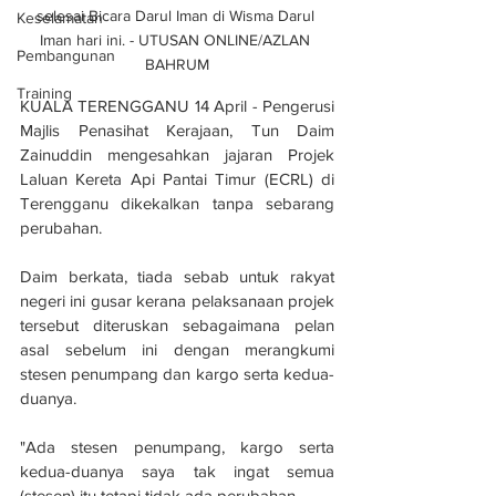
selesai Bicara Darul Iman di Wisma Darul 
Keselamatan
Iman hari ini. - UTUSAN ONLINE/AZLAN 
Pembangunan
BAHRUM
Training
KUALA TERENGGANU 14 April - Pengerusi 
Majlis Penasihat Kerajaan, Tun Daim 
Zainuddin mengesahkan jajaran Projek 
Laluan Kereta Api Pantai Timur (ECRL) di 
Terengganu dikekalkan tanpa sebarang 
perubahan.
Daim berkata, tiada sebab untuk rakyat 
negeri ini gusar kerana pelaksanaan projek 
tersebut diteruskan sebagaimana pelan 
asal sebelum ini dengan merangkumi 
stesen penumpang dan kargo serta kedua-
duanya.
"Ada stesen penumpang, kargo serta 
kedua-duanya saya tak ingat semua 
(stesen) itu tetapi tidak ada perubahan.