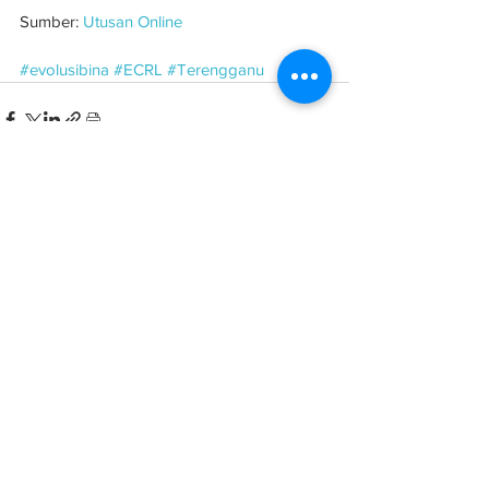
Sumber: 
Utusan Online
#evolusibina
#ECRL
#Terengganu
See All
Related Posts