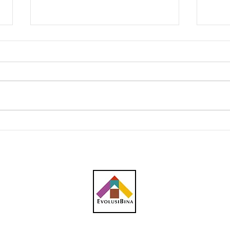
Tujuh projek pembaharuan
Proj
bandar sedang
Born
dilaksanakan secara berfasa
Kele
di Sarawak oleh
Pemi
Kementerian Sumber Asli
Sibu
dan Pembangunan Bandar:
Lebu
Kuching, Sibu, Bintulu, Miri
mas
pem