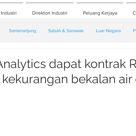
 Industri
Direktori Industri
Peluang Kerjaya
C
Semenanjung
Sabah & Sarawak
Luar Negara
P
eselamatan
Pembangunan
Training
Analytics dapat kontrak 
i kekurangan bekalan air 