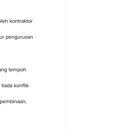
oleh kontraktor 
tur pengurusan 
ang tempoh 
iada konflik 
, pembinaan, 