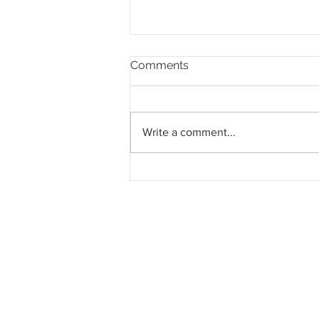
Comments
Write a comment...
Kerajaan Sarawak umum
campur tangan pulihkan
projek perumahan
townhouse terbengkalai di
Sibu