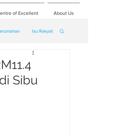
entre of Excellent
About Us
erumahan
Isu Rakyat
RM11.4
di Sibu