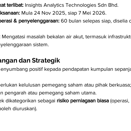
at terlibat:
 Insights Analytics Technologies Sdn Bhd.
aksanaan:
 Mula 24 Nov 2025, siap 7 Mei 2026.
erasi & penyelenggaraan:
 60 bulan selepas siap, diselia 
:
 Mengatasi masalah bekalan air akut, termasuk infrastruk
nyelenggaraan sistem.
ngan dan Strategik
menyumbang positif kepada pendapatan kumpulan sepanj
rlukan kelulusan pemegang saham atau pihak berkuasa; t
an pengarah atau pemegang saham utama.
ek dikategorikan sebagai 
risiko perniagaan biasa
 (operasi
boleh diuruskan).