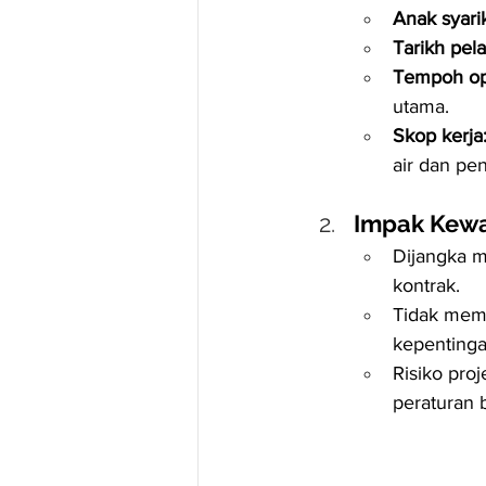
Anak syarik
Tarikh pel
Tempoh op
utama.
Skop kerja
air dan pe
Impak Kewa
Dijangka 
kontrak.
Tidak meme
kepenting
Risiko proj
peraturan 