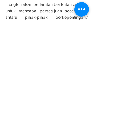
mungkin akan berlarutan berikutan cabaran 
untuk mencapai persetujuan secara baik 
antara pihak-pihak berkepentingan,” 
katanya.
-BERNAMA
Sumber: Berita Harian
#evolusibina
#ECRL
#LRT3
See All
Related Posts