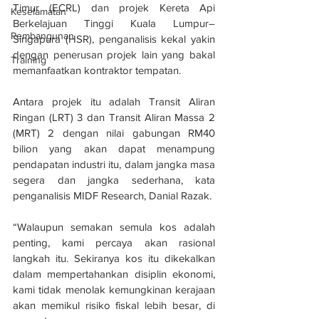
Timur (ECRL) dan projek Kereta Api 
Keselamatan
Berkelajuan Tinggi Kuala Lumpur–
Pembangunan
Singapura (HSR), penganalisis kekal yakin 
dengan penerusan projek lain yang bakal 
Training
memanfaatkan kontraktor tempatan.
Antara projek itu adalah Transit Aliran 
Ringan (LRT) 3 dan Transit Aliran Massa 2 
(MRT) 2 dengan nilai gabungan RM40 
bilion yang akan dapat menampung 
pendapatan industri itu, dalam jangka masa 
segera dan jangka sederhana, kata 
penganalisis MIDF Research, Danial Razak.
“Walaupun semakan semula kos adalah 
penting, kami percaya akan rasional 
langkah itu. Sekiranya kos itu dikekalkan 
dalam mempertahankan disiplin ekonomi, 
kami tidak menolak kemungkinan kerajaan 
akan memikul risiko fiskal lebih besar, di 