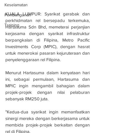
Keselamatan
KUALA LUMPUR: Syarikat gerabak dan 
Pembangunan
perkhidmatan rel bersepadu terkemuka, 
Training
Hartasuma Sdn Bhd, memeterai perjanjian 
kerjasama dengan syarikat infrastruktur 
berpangkalan di Filipina, Metro Pacific 
Investments Corp (MPIC), dengan hasrat 
untuk menerokai pasaran kejuruteraan dan 
penyelenggaraan rel Filipina.
Menurut Hartasuma dalam kenyataan hari 
ini, sebagai permulaan, Hartasuma dan 
MPIC ingin mengambil bahagian dalam 
projek-projek dengan nilai pelaburan 
sebanyak RM250 juta. 
"Kedua-dua syarikat ingin memanfaatkan 
sinergi mereka dengan berkerjasama untuk 
membida projek-projek berkaitan dengan 
rel di Filipina. 