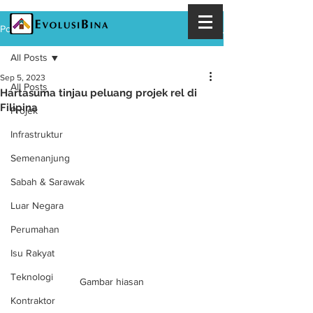
Post
All Posts
Sep 5, 2023
All Posts
Hartasuma tinjau peluang projek rel di
Filipina
Projek
Infrastruktur
Semenanjung
Sabah & Sarawak
Luar Negara
Perumahan
Isu Rakyat
Teknologi
Gambar hiasan
Kontraktor