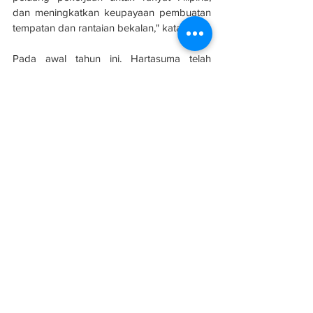
dan meningkatkan keupayaan pembuatan 
tempatan dan rantaian bekalan," katanya.
Pada awal tahun ini, Hartasuma telah 
memperoleh projek Kereta Kabel Bukit 
Pulau Pinang dengan nilai RM250 juta 
melalui inisiatif perkongsian awam swasta 
(PPP) daripada kerajaan negeri Pulau 
Pinang.
Sumber: 
Berita Harian
Hartasuma tinjau peluang projek rel di 
Filipina
Infrastruktur
Luar Negara
Projek