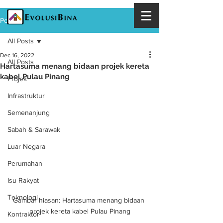
Post
All Posts
Dec 16, 2022
All Posts
Hartasuma menang bidaan projek kereta
kabel Pulau Pinang
Projek
Infrastruktur
Semenanjung
Sabah & Sarawak
Luar Negara
Perumahan
Isu Rakyat
Teknologi
Gambar hiasan: Hartasuma menang bidaan 
projek kereta kabel Pulau Pinang
Kontraktor