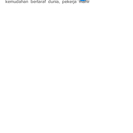
kemudahan bertaraf dunia, pekerja mahir 
serta pembangunan teknologi dalam 
teknologi kabel dan rel.
Sumber: 
Berita Harian
See All
Related Posts