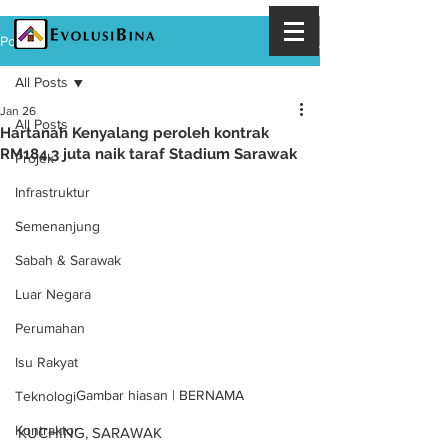
Post
All Posts
Jan 26
All Posts
Hartanah Kenyalang peroleh kontrak
RM184.3 juta naik taraf Stadium Sarawak
Projek
Infrastruktur
Semenanjung
Sabah & Sarawak
Luar Negara
Perumahan
Isu Rakyat
Gambar hiasan | BERNAMA
Teknologi
Kontraktor
KUCHING, SARAWAK