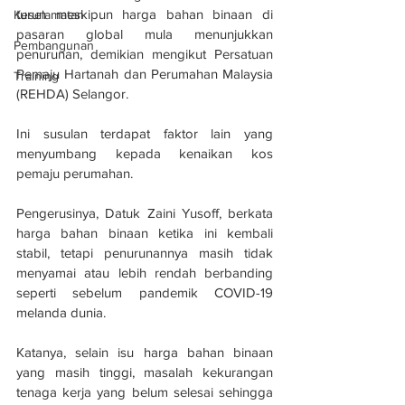
turun meskipun harga bahan binaan di 
Keselamatan
pasaran global mula menunjukkan 
Pembangunan
penurunan, demikian mengikut Persatuan 
Pemaju Hartanah dan Perumahan Malaysia 
Training
(REHDA) Selangor.
Ini susulan terdapat faktor lain yang 
menyumbang kepada kenaikan kos 
pemaju perumahan.
Pengerusinya, Datuk Zaini Yusoff, berkata 
harga bahan binaan ketika ini kembali 
stabil, tetapi penurunannya masih tidak 
menyamai atau lebih rendah berbanding 
seperti sebelum pandemik COVID-19 
melanda dunia.
Katanya, selain isu harga bahan binaan 
yang masih tinggi, masalah kekurangan 
tenaga kerja yang belum selesai sehingga 