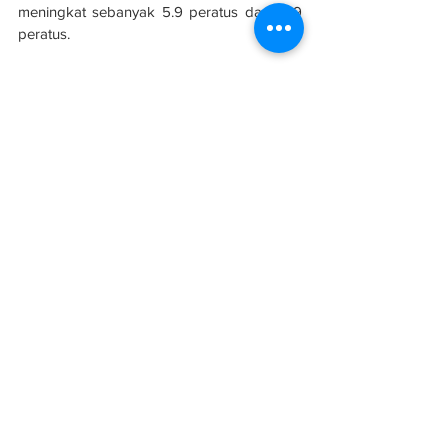
meningkat sebanyak 5.9 peratus dan 12.9 
peratus.
"Selangor juga menyumbang jumlah binaan 
bangunan siap kedua tertinggi iaitu 27.4 
peratus daripada jumlah keseluruhan 
negara. 
"Pada 2019, industri perumahan 
menyumbang 4.5 peratus kepada Keluaran 
Dalam Negara Kasar (KDNK) dan 4.1 
peratus pada 2020 walaupun berdepan 
cabaran pandemik dengan penciptaan 
14,000 pekerjaan pada 2020," katanya.
Sumber: 
Berita Harian