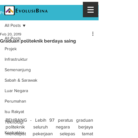
Post
All Posts
Feb 20, 2019
All Posts
Graduan politeknik berdaya saing
Projek
Infrastruktur
Semenanjung
Sabah & Sarawak
Luar Negara
Perumahan
Isu Rakyat
BEHRANG - Lebih 97 peratus graduan 
Teknologi
politeknik seluruh negara berjaya 
Kontraktor
mendapat pekerjaan selepas tamat 