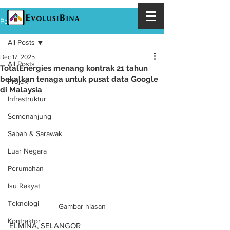
Post
All Posts
Dec 17, 2025
All Posts
TotalEnergies menang kontrak 21 tahun
bekalkan tenaga untuk pusat data Google
Projek
di Malaysia
Infrastruktur
Semenanjung
Sabah & Sarawak
Luar Negara
Perumahan
Isu Rakyat
Teknologi
Gambar hiasan
Kontraktor
ELMINA, SELANGOR