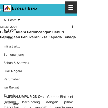
Post
All Posts
Oct 23, 2024
All Posts
Glomac Dalam Perbincangan Ceburi
Perniagaan Penukaran Sisa Kepada Tenaga
Projek
Infrastruktur
Semenanjung
Sabah & Sarawak
Luar Negara
Perumahan
Isu Rakyat
Teknologi
KUALA LUMPUR 23 Okt - 
Glomac Bhd kini 
sedang berbincang dengan pihak 
Kontraktor
berkaitan untuk menceburi perniagaan 