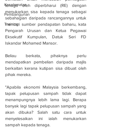
Keselamatan
tenaga oleh diperbharui (RE) dengan 
menukarkan sisa kepada tenaga sebagai 
Pembangunan
sebahagian daripada rancangannya untuk 
Training
mencari sumber pendapatan baharu, kata 
Pengarah Urusan dan Ketua Pegawai 
Eksekutif Kumpulan, Datuk Seri FD 
Iskandar Mohamed Mansor.
Beliau berkata, pihaknya perlu 
mendapatkan pembelian daripada majlis 
berkaitan kerana kutipan sisa dibuat oleh 
pihak mereka. 
"Apabila ekonomi Malaysia berkembang, 
tapak pelupusan sampah tidak dapat 
menampungnya lebih lama lagi. Berapa 
banyak lagi tapak pelupusan sampah yang 
akan dibuka? Salah satu cara untuk 
menyelesaikan ini ialah menukarkan 
sampah kepada tenaga.