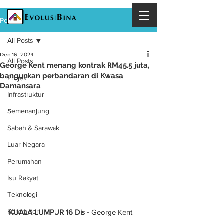
Post
All Posts
Dec 16, 2024
All Posts
George Kent menang kontrak RM45.5 juta,
bangunkan perbandaran di Kwasa
Projek
Damansara
Infrastruktur
Semenanjung
Sabah & Sarawak
Luar Negara
Perumahan
Isu Rakyat
Teknologi
Kontraktor
KUALA LUMPUR 16 Dis -
 George Kent 