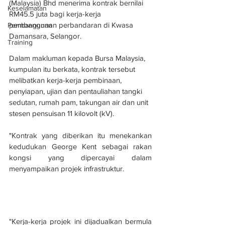
(Malaysia) Bhd menerima kontrak bernilai 
Keselamatan
RM45.5 juta bagi kerja-kerja 
pembangunan perbandaran di Kwasa 
Pembangunan
Damansara, Selangor.
Training
Dalam makluman kepada Bursa Malaysia, 
kumpulan itu berkata, kontrak tersebut 
melibatkan kerja-kerja pembinaan, 
penyiapan, ujian dan pentauliahan tangki 
sedutan, rumah pam, takungan air dan unit 
stesen pensuisan 11 kilovolt (kV). 
"Kontrak yang diberikan itu menekankan 
kedudukan George Kent sebagai rakan 
kongsi yang dipercayai dalam 
menyampaikan projek infrastruktur.
"Kerja-kerja projek ini dijadualkan bermula 