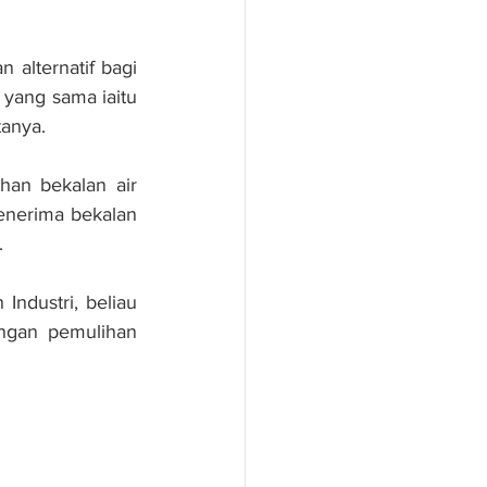
alternatif bagi 
 yang sama iaitu 
tanya.
an bekalan air 
nerima bekalan 
.
ndustri, beliau 
ngan pemulihan 