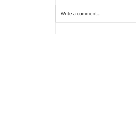
Write a comment...
Southern Score raih
subkontrak pusat data
RM146.53 juta