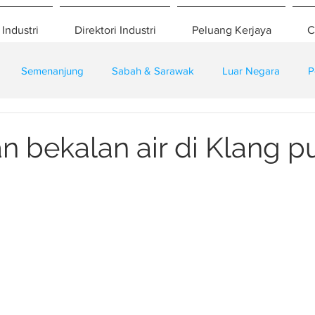
 Industri
Direktori Industri
Peluang Kerjaya
C
Semenanjung
Sabah & Sarawak
Luar Negara
P
eselamatan
Pembangunan
Training
 bekalan air di Klang pu