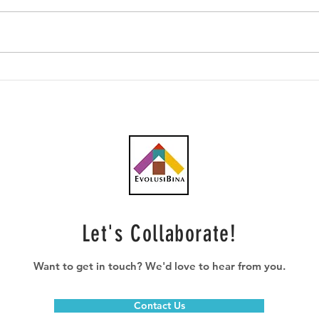
AWC peroleh subkontrak
CBH 
RM23.1 juta bagi kerja
kont
plumbing projek pusat data
penc
Let's Collaborate!
Want to get in touch? We'd love to hear from you.
Contact Us