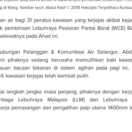
g di Klang. Gambar kecil: Abdul Raof © 2018 Hakcipta Terpelihara Kumpu
 air bagi 31 peratus kawasan yang terjejas akibat keja
k pembinaan Lebuhraya Pesisiran Pantai Barat (WCE) Ban
 selewatnya pada Ahad ini.
hubungan Pelanggan & Komunikasi Air Selangor, Abd
ini pihaknya sedang berusaha memulihkan baki kawasa
uan bacaan tekanan di sistem agihan pada pagi ini, 6
5 kawasan terjejas telah kembali pulih.
gai langkah jangka masa panjang, pihaknya dengan kerj
mbaga Lebuhraya Malaysia (LLM) dan Lebuhraya S
kerja pemasangan dan pengalihan paip utama 1400mm te