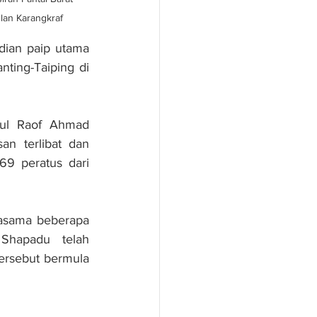
lan Karangkraf
dian paip utama 
ting-Taiping di 
ul Raof Ahmad 
n terlibat dan 
9 peratus dari 
asama beberapa 
hapadu telah 
rsebut bermula 