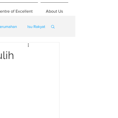
entre of Excellent
About Us
erumahan
Isu Rakyat
lih